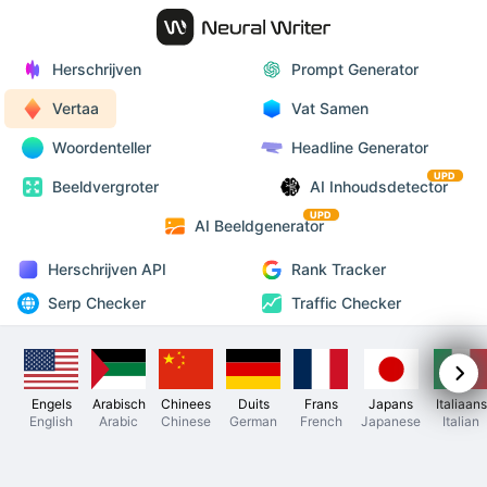
Herschrijven
Prompt Generator
Vertaa
Vat Samen
Woordenteller
Headline Generator
UPD
Beeldvergroter
AI Inhoudsdetector
UPD
AI Beeldgenerator
Herschrijven API
Rank Tracker
Serp Checker
Traffic Checker
Engels
Arabisch
Chinees
Duits
Frans
Japans
Italiaans
English
Arabic
Chinese
German
French
Japanese
Italian