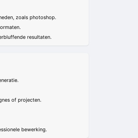
heden, zoals photoshop.
formaten.
rbluffende resultaten.
neratie.
nes of projecten.
essionele bewerking.