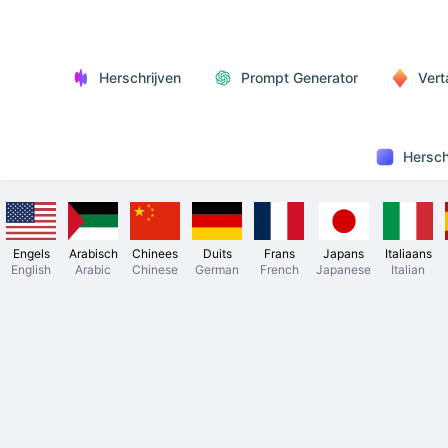
Herschrijven
Prompt Generator
Vert
Hersch
Engels
Arabisch
Chinees
Duits
Frans
Japans
Italiaans
English
Arabic
Chinese
German
French
Japanese
Italian