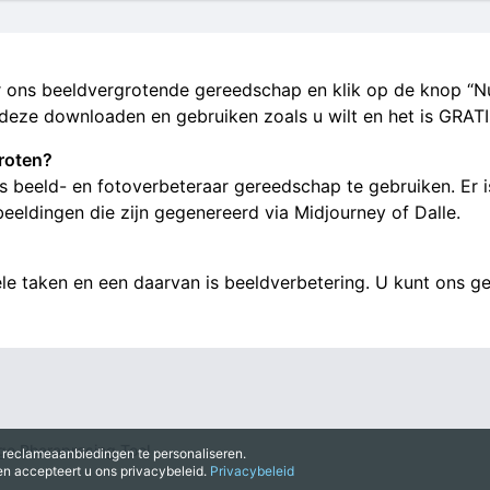
ons beeldvergrotende gereedschap en klik op de knop “Nu
 deze downloaden en gebruiken zoals u wilt en het is GRATI
roten?
s beeld- en fotoverbeteraar gereedschap te gebruiken. Er is
eldingen die zijn gegenereerd via Midjourney of Dalle.
 vele taken en een daarvan is beeldverbetering. U kunt ons g
e Pharaprasing Tool
reclameaanbiedingen te personaliseren.
en accepteert u ons privacybeleid.
Privacybeleid