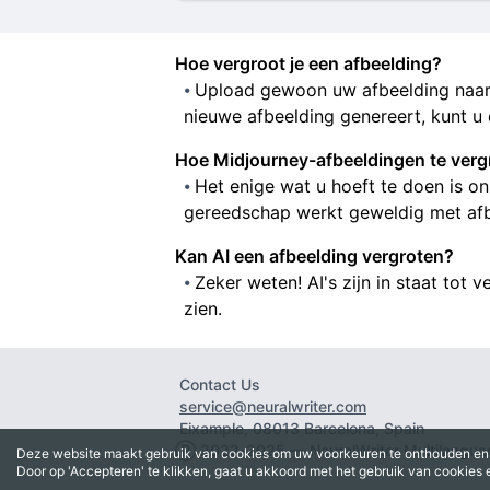
Hoe vergroot je een afbeelding?
Upload gewoon uw afbeelding naar 
nieuwe afbeelding genereert, kunt u
Hoe Midjourney-afbeeldingen te verg
Het enige wat u hoeft te doen is on
gereedschap werkt geweldig met afbe
Kan AI een afbeelding vergroten?
Zeker weten! AI's zijn in staat tot
zien.
Contact Us
service@neuralwriter.com
Eixample, 08013 Barcelona, Spain
Ⓡ 2022-2025 — NeuralWriter Multilanguag
Deze website maakt gebruik van cookies om uw voorkeuren te onthouden en 
Door op 'Accepteren' te klikken, gaat u akkoord met het gebruik van cookies 