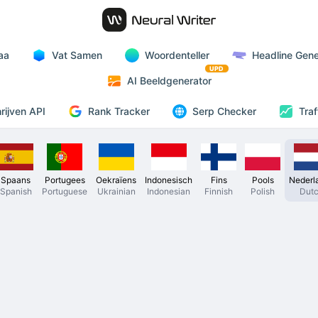
aa
Vat Samen
Woordenteller
Headline Gene
UPD
AI Beeldgenerator
Rank Tracker
rijven API
Serp Checker
Traf
Spaans
Portugees
Oekraïens
Indonesisch
Fins
Pools
Nederl
Spanish
Portuguese
Ukrainian
Indonesian
Finnish
Polish
Dut