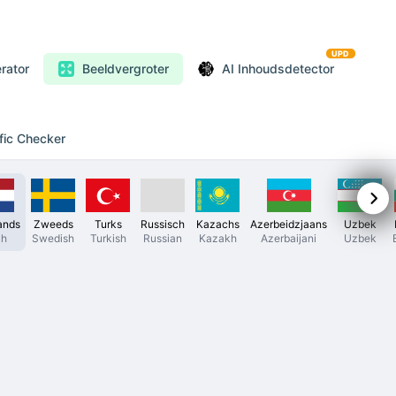
UPD
rator
Beeldvergroter
AI Inhoudsdetector
fic Checker
ands
Zweeds
Turks
Russisch
Kazachs
Azerbeidzjaans
Uzbek
ch
Swedish
Turkish
Russian
Kazakh
Azerbaijani
Uzbek