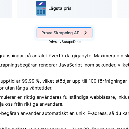
Lägsta pris
Prova Skrapning API
Drivs av
ScrapeDino
gränsningar på antalet överförda gigabyte. Maximera din s
skrapningsbegäran renderar JavaScript inom sekunder, vilket
 upptid är 99,99 %, vilket stödjer upp till 100 förfrågninga
r utan långa väntetider.
emulerar en riktig användares fullständiga webbläsare, inklu
lja oss från riktiga användare.
I-begäran använder automatiskt en unik IP-adress, så du 