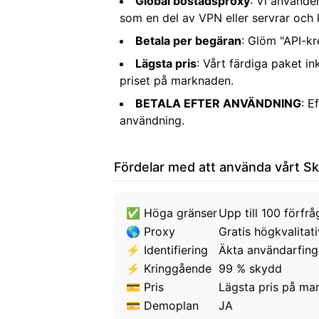
Global bostadsproxy
: Vi använde
som en del av VPN eller servrar och k
Betala per begäran
: Glöm "API-kr
Lägsta pris
: Vårt färdiga paket i
priset på marknaden.
BETALA EFTER ANVÄNDNING
: E
användning.
Fördelar med att använda vårt Sk
✅
Höga gränser
Upp till 100 förfr
🌎
Proxy
Gratis högkvalitat
⚡
Identifiering
Äkta användarfing
⚡
Kringgående
99 % skydd
💳
Pris
Lägsta pris på ma
💳
Demoplan
JA