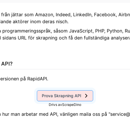
 från jättar som Amazon, Indeed, LinkedIn, Facebook, Airbnb
ande aktörer inom deras nisch.
sta programmeringsspråk, såsom JavaScript, PHP, Python, Ru
d sidans URL för skrapning och få den fullständiga analy
 API?
ersionen på RapidAPI.
Prova Skrapning API
Drivs av
ScrapeDino
 hur man arbetar med API, vänligen maila oss på "
service@