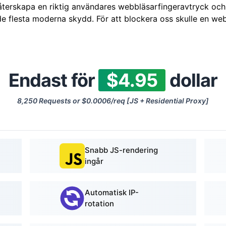
t återskapa en riktig användares webbläsarfingeravtryck o
e flesta moderna skydd. För att blockera oss skulle en we
Endast för
$4.95
dollar
8,250 Requests or $0.0006/req [JS + Residential Proxy]
Snabb JS-rendering
ingår
Automatisk IP-
rotation