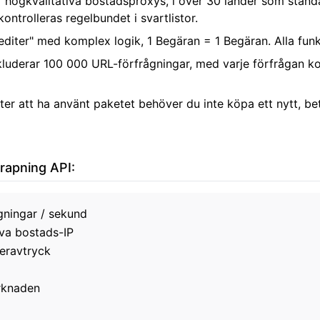
r högkvalitativa bostadsproxys, i över 30 länder som standa
ontrolleras regelbundet i svartlistor.
editer" med komplex logik, 1 Begäran = 1 Begäran. Alla funk
nkluderar 100 000 URL-förfrågningar, med varje förfrågan k
fter att ha använt paketet behöver du inte köpa ett nytt, be
rapning API:
ågningar / sekund
iva bostads-IP
eravtryck
rknaden