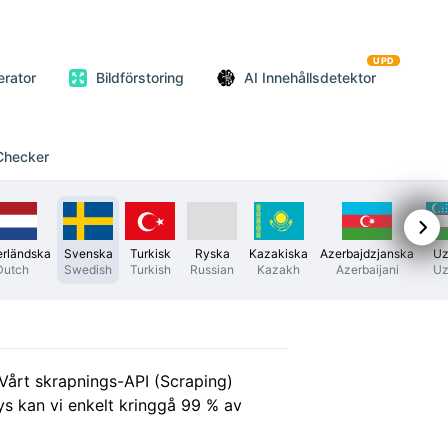
UPD
erator
Bildförstoring
AI Innehållsdetektor
 Checker
rländska
Svenska
Turkisk
Ryska
Kazakiska
Azerbajdzjanska
Uz
Dutch
Swedish
Turkish
Russian
Kazakh
Azerbaijani
Uz
. Vårt skrapnings-API (Scraping)
ys kan vi enkelt kringgå 99 % av