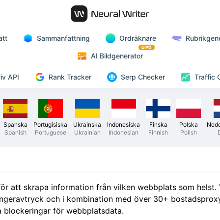
ätt
Sammanfattning
Ordräknare
Rubrikgen
UPD
AI Bildgenerator
Rank Tracker
iv API
Serp Checker
Traffic
Spanska
Portugisiska
Ukrainska
Indonesiska
Finska
Polska
Nede
Spanish
Portuguese
Ukrainian
Indonesian
Finnish
Polish
g för att skrapa information från vilken webbplats som helst
s fingeravtryck och i kombination med över 30+ bostadsprox
 blockeringar för webbplatsdata.