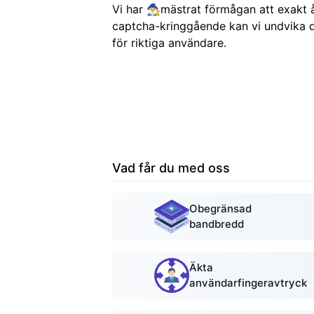
Vi har 🧙‍♂️mästrat förmågan att exak
captcha-kringgående kan vi undvika d
för riktiga användare.
Vad får du med oss
Obegränsad
bandbredd
Äkta
användarfingeravtryck