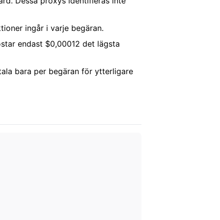
rd. Dessa proxys identifieras inte
tioner ingår i varje begäran.
ostar endast $0,00012 det lägsta
tala bara per begäran för ytterligare