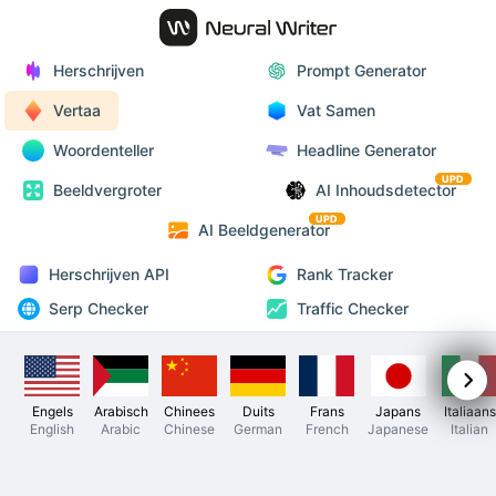
Herschrijven
Prompt Generator
Vertaa
Vat Samen
Woordenteller
Headline Generator
UPD
Beeldvergroter
AI Inhoudsdetector
UPD
AI Beeldgenerator
Herschrijven API
Rank Tracker
Serp Checker
Traffic Checker
Engels
Arabisch
Chinees
Duits
Frans
Japans
Italiaans
English
Arabic
Chinese
German
French
Japanese
Italian