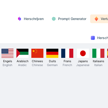
Herschrijven
Prompt Generator
Vert
Hersch
Engels
Arabisch
Chinees
Duits
Frans
Japans
Italiaans
English
Arabic
Chinese
German
French
Japanese
Italian