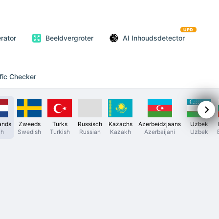
UPD
rator
Beeldvergroter
AI Inhoudsdetector
fic Checker
ands
Zweeds
Turks
Russisch
Kazachs
Azerbeidzjaans
Uzbek
ch
Swedish
Turkish
Russian
Kazakh
Azerbaijani
Uzbek