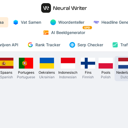
aa
Vat Samen
Woordenteller
Headline Gene
UPD
AI Beeldgenerator
Rank Tracker
rijven API
Serp Checker
Traf
Spaans
Portugees
Oekraïens
Indonesisch
Fins
Pools
Nederl
Spanish
Portuguese
Ukrainian
Indonesian
Finnish
Polish
Dut