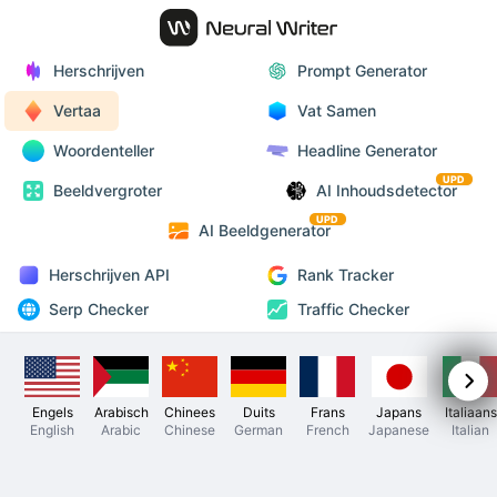
Herschrijven
Prompt Generator
Vertaa
Vat Samen
Woordenteller
Headline Generator
UPD
Beeldvergroter
AI Inhoudsdetector
UPD
AI Beeldgenerator
Herschrijven API
Rank Tracker
Serp Checker
Traffic Checker
Engels
Arabisch
Chinees
Duits
Frans
Japans
Italiaans
English
Arabic
Chinese
German
French
Japanese
Italian