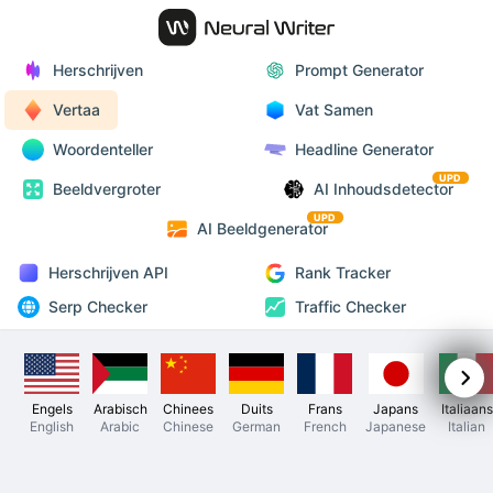
Herschrijven
Prompt Generator
Vertaa
Vat Samen
Woordenteller
Headline Generator
UPD
Beeldvergroter
AI Inhoudsdetector
UPD
AI Beeldgenerator
Herschrijven API
Rank Tracker
Serp Checker
Traffic Checker
Engels
Arabisch
Chinees
Duits
Frans
Japans
Italiaans
English
Arabic
Chinese
German
French
Japanese
Italian