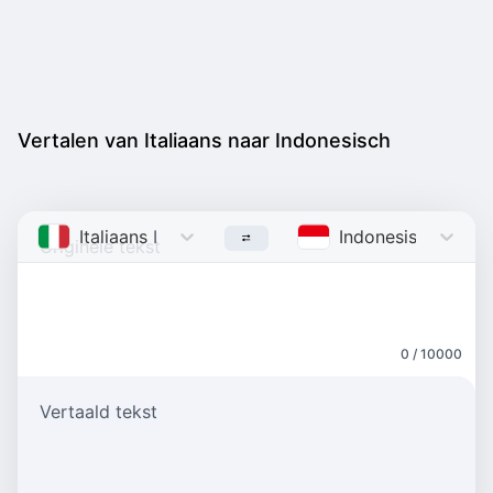
Vertalen van Italiaans naar Indonesisch
Italiaans
Italian
Indonesisch
Indon
0 / 10000
Vertaald tekst