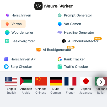
Herschrijven
Prompt Generator
Vertaa
Vat Samen
Woordenteller
Headline Generator
UPD
Beeldvergroter
AI Inhoudsdetector
UPD
AI Beeldgenerator
Herschrijven API
Rank Tracker
Serp Checker
Traffic Checker
Engels
Arabisch
Chinees
Duits
Frans
Japans
Italiaans
English
Arabic
Chinese
German
French
Japanese
Italian