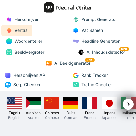
Herschrijven
Prompt Generator
Vertaa
Vat Samen
Woordenteller
Headline Generator
UPD
Beeldvergroter
AI Inhoudsdetector
UPD
AI Beeldgenerator
Herschrijven API
Rank Tracker
Serp Checker
Traffic Checker
Engels
Arabisch
Chinees
Duits
Frans
Japans
Italiaans
English
Arabic
Chinese
German
French
Japanese
Italian