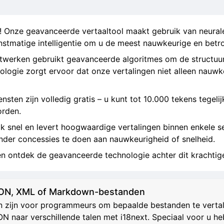
r! Onze geavanceerde vertaaltool maakt gebruik van neural
nstmatige intelligentie om u de meest nauwkeurige en betro
etwerken gebruikt geavanceerde algoritmes om de structuur
ologie zorgt ervoor dat onze vertalingen niet alleen nauwke
nsten zijn volledig gratis – u kunt tot 10.000 tekens tegeli
orden.
jk snel en levert hoogwaardige vertalingen binnen enkele s
nder concessies te doen aan nauwkeurigheid of snelheid.
en ontdek de geavanceerde technologie achter dit krachtig
SON, XML of Markdown-bestanden
an zijn voor programmeurs om bepaalde bestanden te vert
SON naar verschillende talen met i18next. Speciaal voor u 