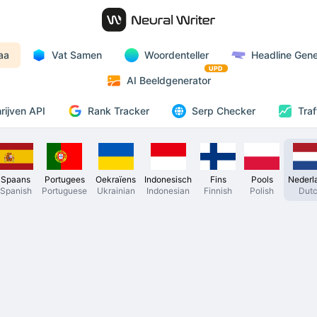
aa
Vat Samen
Woordenteller
Headline Gene
UPD
AI Beeldgenerator
Rank Tracker
rijven API
Serp Checker
Traf
Spaans
Portugees
Oekraïens
Indonesisch
Fins
Pools
Nederl
Spanish
Portuguese
Ukrainian
Indonesian
Finnish
Polish
Dut