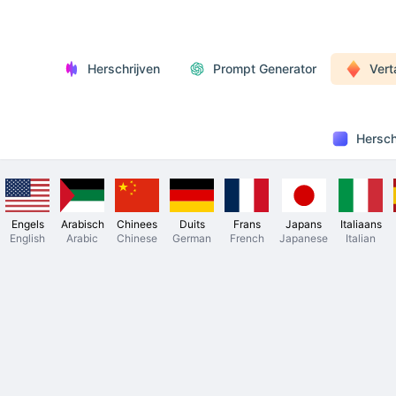
Herschrijven
Prompt Generator
Vert
Hersch
Engels
Arabisch
Chinees
Duits
Frans
Japans
Italiaans
English
Arabic
Chinese
German
French
Japanese
Italian