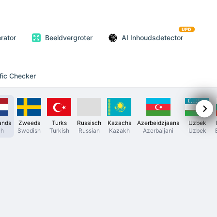
UPD
rator
Beeldvergroter
AI Inhoudsdetector
fic Checker
ands
Zweeds
Turks
Russisch
Kazachs
Azerbeidzjaans
Uzbek
ch
Swedish
Turkish
Russian
Kazakh
Azerbaijani
Uzbek