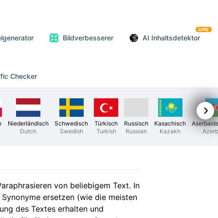
UPD
elgenerator
Bildverbesserer
AI Inhaltsdetektor
ffic Checker
h
Niederländisch
Schwedisch
Türkisch
Russisch
Kasachisch
Aserbaid
Dutch
Swedish
Turkish
Russian
Kazakh
Azerb
araphrasieren von beliebigem Text. In
h Synonyme ersetzen (wie die meisten
tung des Textes erhalten und