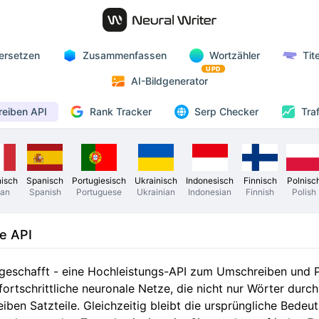
ersetzen
Zusammenfassen
Wortzähler
Tit
UPD
AI-Bildgenerator
Rank Tracker
eiben API
Serp Checker
Tra
nisch
Spanisch
Portugiesisch
Ukrainisch
Indonesisch
Finnisch
Polnisc
ian
Spanish
Portuguese
Ukrainian
Indonesian
Finnish
Polish
e API
geschafft - eine Hochleistungs-API zum Umschreiben und P
rtschrittliche neuronale Netze, die nicht nur Wörter durc
iben Satzteile. Gleichzeitig bleibt die ursprüngliche Bedeu