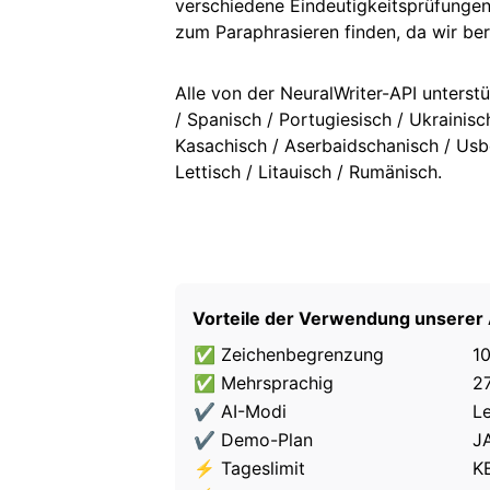
verschiedene Eindeutigkeitsprüfungen 
zum Paraphrasieren finden, da wir be
Alle von der NeuralWriter-API unterstü
/ Spanisch / Portugiesisch / Ukrainisc
Kasachisch / Aserbaidschanisch / Usbe
Lettisch / Litauisch / Rumänisch.
Vorteile der Verwendung unserer 
✅
Zeichenbegrenzung
1
✅
Mehrsprachig
2
✔️
AI-Modi
Le
✔️
Demo-Plan
J
⚡
Tageslimit
KE