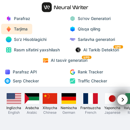
Parafraz
So'rov Generatori
Tarjima
Qisqa qiling
So'z Hisoblagichi
Sarlavha generatori
UPD
Rasm sifatini yaxshilash
AI Tarkib Detektori
UPD
AI tasvir generatori
Parafraz API
Rank Tracker
Serp Checker
Traffic Checker
Inglizcha
Arabcha
Xitoycha
Nemischa
Frantsuzcha
Yaponcha
Ita
English
Arabic
Chinese
German
French
Japanese
I