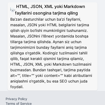
HTML, JSON, XML yoki Markdown
fayllarini osongina tarjima qiling
Ba’zan dasturchilar uchun ba’zi fayllarni,
masalan, JSON yoki HTML belgilarini tarjima
qilish qiyin bo‘lishi mumkinligini tushunamiz.
Masalan, JSONni i18next yordamida boshqa
tillarga tarjima qilishda. Aynan siz uchun
tarjimonimizni bunday fayllarni aniq tarjima
qilishga o‘rgatdik. Kodingiz tuzilmasini tahlil
qilib, faqat kerakli qismini tarjima qilamiz,
HTML, JSON, XML yoki Markdown tuzilmasini
buzmasdan. Bundan tashqari, tarjima paytida
alt="", title="" yoki content="" kabi atributlarni
aniqlashni o‘rgatdik, bu esa SEO uchun juda
foydali.
Privacy Policy
Terms of Service