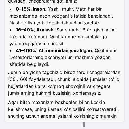
quyidagi chegaralarni qo'llamiz:
0–15%, Inson.
Yashil muhr. Matn har bir
mexanizmda inson yozgani sifatida baholanadi.
Nashr qilish yoki topshirish uchun xavfsiz.
16–40%, Aralash.
Sariq muhr. Ba'zi qismlar AI
ta'sirida ko'rinadi. Qizil tagchiziqli jumlalarga
yaqinroq qarash munosib.
41–100%, AI tomonidan yaratilgan.
Qizil muhr.
Detektorlarning aksariyati uni mashina yozgani
sifatida belgilaydi.
Jumla bo'yicha tagchiziq biroz farqli chegaralardan
(30 / 60) foydalanadi, chunki alohida jumlalar to'liq
hujjatlardan ko'ra ko'proq shovqinli va chegara
jumlalarning hukmni buzishini xohlamaysiz.
Agar bitta mexanizm boshqalari bilan keskin
kelishmasa, uning kartasi o'z ballini ko'rsataveradi,
shuning uchun anomaliyalarni ko'rishingiz mumkin.