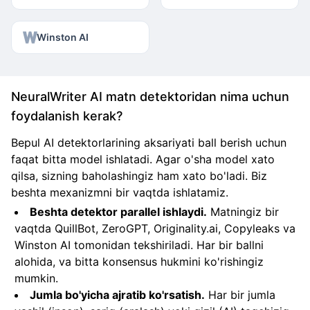
Winston AI
NeuralWriter AI matn detektoridan nima uchun
foydalanish kerak?
Bepul AI detektorlarining aksariyati ball berish uchun
faqat bitta model ishlatadi. Agar o'sha model xato
qilsa, sizning baholashingiz ham xato bo'ladi. Biz
beshta mexanizmni bir vaqtda ishlatamiz.
Beshta detektor parallel ishlaydi.
Matningiz bir
vaqtda QuillBot, ZeroGPT, Originality.ai, Copyleaks va
Winston AI tomonidan tekshiriladi. Har bir ballni
alohida, va bitta konsensus hukmini ko'rishingiz
mumkin.
Jumla bo'yicha ajratib ko'rsatish.
Har bir jumla