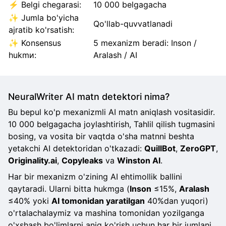
⚡ Belgi chegarasi:
10 000 belgagacha
✨ Jumla bo'yicha
Qo'llab-quvvatlanadi
ajratib ko'rsatish:
✨ Konsensus
5 mexanizm beradi: Inson /
hukmи:
Aralash / AI
NeuralWriter AI matn detektori nima?
Bu bepul ko'p mexanizmli AI matn aniqlash vositasidir.
10 000 belgagacha joylashtirish, Tahlil qilish tugmasini
bosing, va vosita bir vaqtda o'sha matnni beshta
yetakchi AI detektoridan o'tkazadi:
QuillBot
,
ZeroGPT
,
Originality.ai
,
Copyleaks
va
Winston AI
.
Har bir mexanizm o'zining AI ehtimollik ballini
qaytaradi. Ularni bitta hukmga (
Inson
≤15%,
Aralash
≤40% yoki
AI tomonidan yaratilgan
40%dan yuqori)
o'rtalachalaymiz va mashina tomonidan yozilganga
o'xshash bo'limlarni aniq ko'rish uchun har bir jumlani