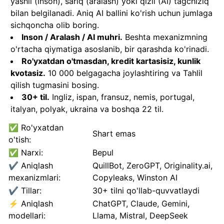
yashil (inson), sariq (aralash) yoki qizil (AI) tagchiziq
bilan belgilanadi. Aniq AI ballini ko'rish uchun jumlaga
sichqoncha olib boring.
Inson / Aralash / AI muhri.
Beshta mexanizmning
o'rtacha qiymatiga asoslanib, bir qarashda ko'rinadi.
Ro'yxatdan o'tmasdan, kredit kartasisiz, kunlik
kvotasiz.
10 000 belgagacha joylashtiring va Tahlil
qilish tugmasini bosing.
30+ til.
Ingliz, ispan, fransuz, nemis, portugal,
italyan, polyak, ukraina va boshqa 22 til.
✅ Ro'yxatdan
Shart emas
o'tish:
✅ Narxi:
Bepul
✔️ Aniqlash
QuillBot, ZeroGPT, Originality.ai,
mexanizmlari:
Copyleaks, Winston AI
✔️ Tillar:
30+ tilni qo'llab-quvvatlaydi
⚡ Aniqlash
ChatGPT, Claude, Gemini,
modellari:
Llama, Mistral, DeepSeek