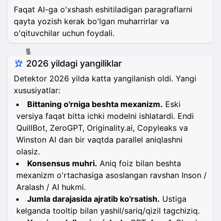
Faqat AI-ga o'xshash eshitiladigan paragraflarni
qayta yozish kerak bo'lgan muharrirlar va
o'qituvchilar uchun foydali.
2026 yildagi yangiliklar
Detektor 2026 yilda katta yangilanish oldi. Yangi
xususiyatlar:
Bittaning o'rniga beshta mexanizm.
Eski
versiya faqat bitta ichki modelni ishlatardi. Endi
QuillBot, ZeroGPT, Originality.ai, Copyleaks va
Winston AI dan bir vaqtda parallel aniqlashni
olasiz.
Konsensus muhri.
Aniq foiz bilan beshta
mexanizm o'rtachasiga asoslangan ravshan Inson /
Aralash / AI hukmi.
Jumla darajasida ajratib ko'rsatish.
Ustiga
kelganda tooltip bilan yashil/sariq/qizil tagchiziq.