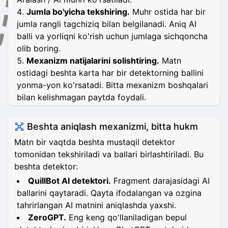
Jumla bo'yicha tekshiring.
Muhr ostida har bir
jumla rangli tagchiziq bilan belgilanadi. Aniq AI
balli va yorliqni ko'rish uchun jumlaga sichqoncha
olib boring.
Mexanizm natijalarini solishtiring.
Matn
ostidagi beshta karta har bir detektorning ballini
yonma-yon ko'rsatadi. Bitta mexanizm boshqalari
bilan kelishmagan paytda foydali.
Beshta aniqlash mexanizmi, bitta hukm
Matn bir vaqtda beshta mustaqil detektor
tomonidan tekshiriladi va ballari birlashtiriladi. Bu
beshta detektor:
QuillBot AI detektori.
Fragment darajasidagi AI
ballarini qaytaradi. Qayta ifodalangan va ozgina
tahrirlangan AI matnini aniqlashda yaxshi.
ZeroGPT.
Eng keng qo'llaniladigan bepul