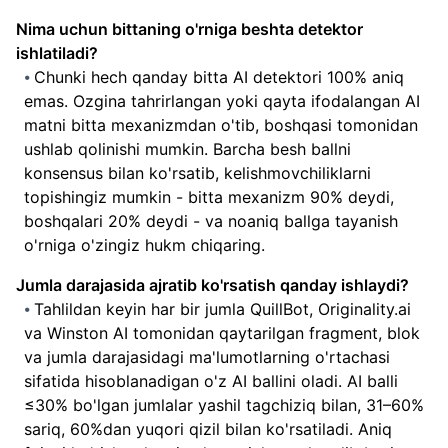
Nima uchun bittaning o'rniga beshta detektor
ishlatiladi?
Chunki hech qanday bitta AI detektori 100% aniq
emas. Ozgina tahrirlangan yoki qayta ifodalangan AI
matni bitta mexanizmdan o'tib, boshqasi tomonidan
ushlab qolinishi mumkin. Barcha besh ballni
konsensus bilan ko'rsatib, kelishmovchiliklarni
topishingiz mumkin - bitta mexanizm 90% deydi,
boshqalari 20% deydi - va noaniq ballga tayanish
o'rniga o'zingiz hukm chiqaring.
Jumla darajasida ajratib ko'rsatish qanday ishlaydi?
Tahlildan keyin har bir jumla QuillBot, Originality.ai
va Winston AI tomonidan qaytarilgan fragment, blok
va jumla darajasidagi ma'lumotlarning o'rtachasi
sifatida hisoblanadigan o'z AI ballini oladi. AI balli
≤30% bo'lgan jumlalar yashil tagchiziq bilan, 31–60%
sariq, 60%dan yuqori qizil bilan ko'rsatiladi. Aniq