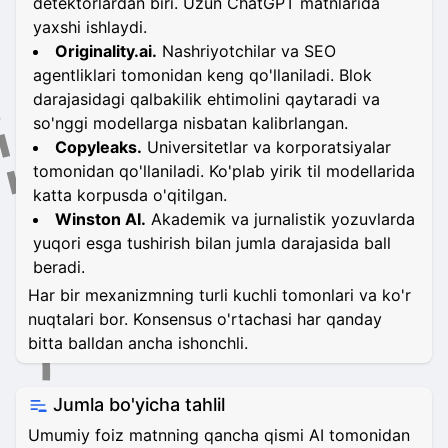
detektorlardan biri. Uzun ChatGPT matnlarida
yaxshi ishlaydi.
Originality.ai.
Nashriyotchilar va SEO
agentliklari tomonidan keng qo'llaniladi. Blok
darajasidagi qalbakilik ehtimolini qaytaradi va
so'nggi modellarga nisbatan kalibrlangan.
Copyleaks.
Universitetlar va korporatsiyalar
tomonidan qo'llaniladi. Ko'plab yirik til modellarida
katta korpusda o'qitilgan.
Winston AI.
Akademik va jurnalistik yozuvlarda
yuqori esga tushirish bilan jumla darajasida ball
beradi.
Har bir mexanizmning turli kuchli tomonlari va ko'r
nuqtalari bor. Konsensus o'rtachasi har qanday
bitta balldan ancha ishonchli.
Jumla bo'yicha tahlil
Umumiy foiz matnning qancha qismi AI tomonidan