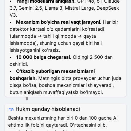
Yangi modellarni aniqlash.
GPT-4o, o1, Claude
3.7, Gemini 2.5, Llama 3, Mistral Large, DeepSeek
V3.
Mexanizm bo'yicha real vaqt jarayoni.
Har bir
detektor kartasi o'z qadamlarini ko'rsatadi
(ulanmoqda → tahlil qilmoqda → qayta
ishlamoqda), shuning uchun qaysi biri hali
ishlayotganini ko'rasiz.
10 000 belgа chegarasi.
Oldingi 2 500 dan
oshirildi.
O'tkazib yuborilgan mexanizmlarni
boshqarish.
Matningiz bitta provayder uchun juda
qisqa bo'lsa, boshqa mexanizmlar ishlayvеradi,
butun aniqlash muvaffaqiyatsiz bo'lmaydi.
Hukm qanday hisoblanadi
Beshta mexanizmning har biri 0 dan 100 gacha AI
ehtimollik foizini qaytaradi. O'rtachasini olib,