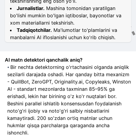
tekshirishning eng oson yo'li.
Jurnalistlar.
Mashina tomonidan yaratilgan
bo'lishi mumkin bo'lgan iqtiboslar, bayonotlar va
xom materiallarni tekshirish.
Tadqiqotchilar.
Ma'lumotlar to'plamlarini va
manbalarni AI ifloslanishi uchun ko'rib chiqish.
AI matn detektori qanchalik aniq?
Bir nechta detektorning o'rtachasini olganda aniqlik
sezilarli darajada oshadi. Har qanday bitta mexanizm
- QuillBot, ZeroGPT, Originality.ai, Copyleaks, Winston
AI - standart mezonlarda taxminan 85–95% ga
erishadi, lekin har birining o'z ko'r nuqtalari bor.
Beshini parallel ishlatib konsensusdan foydalanish
noto'g'ri ijobiy va noto'g'ri salbiy nisbatlarini
kamaytiradi. 200 so'zdan ortiq matnlar uchun
hukmlar qisqa parchalarga qaraganda ancha
ishonchli.