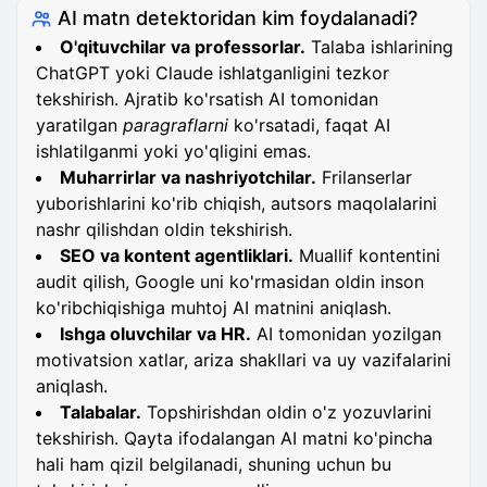
AI matn detektoridan kim foydalanadi?
O'qituvchilar va professorlar.
Talaba ishlarining
ChatGPT yoki Claude ishlatganligini tezkor
tekshirish. Ajratib ko'rsatish AI tomonidan
yaratilgan
paragraflarni
ko'rsatadi, faqat AI
ishlatilganmi yoki yo'qligini emas.
Muharrirlar va nashriyotchilar.
Frilanserlar
yuborishlarini ko'rib chiqish, autsors maqolalarini
nashr qilishdan oldin tekshirish.
SEO va kontent agentliklari.
Muallif kontentini
audit qilish, Google uni ko'rmasidan oldin inson
ko'ribchiqishiga muhtoj AI matnini aniqlash.
Ishga oluvchilar va HR.
AI tomonidan yozilgan
motivatsion xatlar, ariza shakllari va uy vazifalarini
aniqlash.
Talabalar.
Topshirishdan oldin o'z yozuvlarini
tekshirish. Qayta ifodalangan AI matni ko'pincha
hali ham qizil belgilanadi, shuning uchun bu