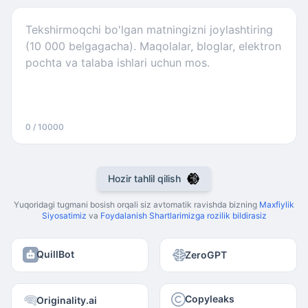
0 / 10000
Hozir tahlil qilish
Yuqoridagi tugmani bosish orqali siz avtomatik ravishda bizning
Maxfiylik
Siyosatimiz
va
Foydalanish Shartlarimizga rozilik bildirasiz
QuillBot
ZeroGPT
Copyleaks
Originality.ai