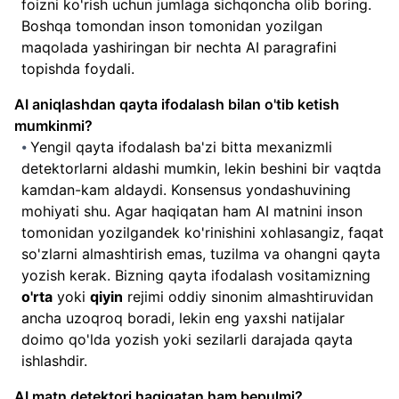
foizni ko'rish uchun jumlaga sichqoncha olib boring.
Boshqa tomondan inson tomonidan yozilgan
maqolada yashiringan bir nechta AI paragrafini
topishda foydali.
AI aniqlashdan qayta ifodalash bilan o'tib ketish
mumkinmi?
Yengil qayta ifodalash ba'zi bitta mexanizmli
detektorlarni aldashi mumkin, lekin beshini bir vaqtda
kamdan-kam aldaydi. Konsensus yondashuvining
mohiyati shu. Agar haqiqatan ham AI matnini inson
tomonidan yozilgandek ko'rinishini xohlasangiz, faqat
so'zlarni almashtirish emas, tuzilma va ohangni qayta
yozish kerak. Bizning qayta ifodalash vositamizning
o'rta
yoki
qiyin
rejimi oddiy sinonim almashtiruvidan
ancha uzoqroq boradi, lekin eng yaxshi natijalar
doimo qo'lda yozish yoki sezilarli darajada qayta
ishlashdir.
AI matn detektori haqiqatan ham bepulmi?