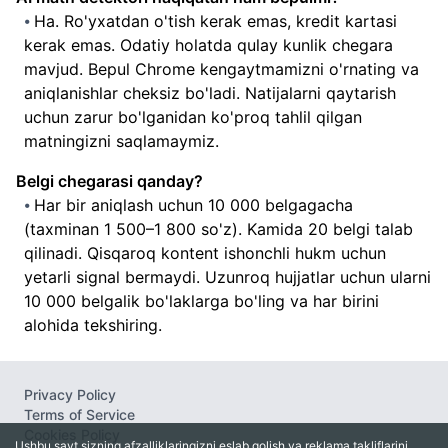
Ha. Ro'yxatdan o'tish kerak emas, kredit kartasi
kerak emas. Odatiy holatda qulay kunlik chegara
mavjud. Bepul Chrome kengaytmamizni o'rnating va
aniqlanishlar cheksiz bo'ladi. Natijalarni qaytarish
uchun zarur bo'lganidan ko'proq tahlil qilgan
matningizni saqlamaymiz.
Belgi chegarasi qanday?
Har bir aniqlash uchun 10 000 belgagacha
(taxminan 1 500–1 800 so'z). Kamida 20 belgi talab
qilinadi. Qisqaroq kontent ishonchli hukm uchun
yetarli signal bermaydi. Uzunroq hujjatlar uchun ularni
10 000 belgalik bo'laklarga bo'ling va har birini
alohida tekshiring.
Privacy Policy
Terms of Service
Cookies Policy
Ushbu sayt sizning afzalliklaringizni eslab qolish va reklama takliflarini