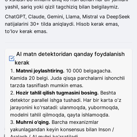
yashil, sariq yoki qizil tagchiziq bilan belgilaymiz.
ChatGPT, Claude, Gemini, Llama, Mistral va DeepSeek
natijalarini 30+ tilda aniqlaydi. Hisob kerak emas,
to'lov kerak emas.
AI matn detektoridan qanday foydalanish
kerak
Matnni joylashtiring.
10 000 belgagacha.
Kamida 20 belgi. Juda qisqa parchalarni ishonchli
tarzda tasniflash mumkin emas.
Hozir tahlil qilish tugmasini bosing.
Beshta
detektor parallel ishga tushadi. Har bir karta o'z
jarayonini ko'rsatadi: ulanmoqda, yubormoqda,
modelni tahlil qilmoqda, qayta ishlamoqda.
Muhrni o'qing.
Barcha mexanizmlar
yakunlagandan keyin konsensus bilan Inson /
Aralash / AI muhri ko'rsatiladi.