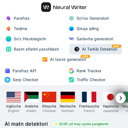
Parafraz
So'rov Generatori
Tarjima
Qisqa qiling
So'z Hisoblagichi
Sarlavha generatori
UPD
Rasm sifatini yaxshilash
AI Tarkib Detektori
UPD
AI tasvir generatori
Parafraz API
Rank Tracker
Serp Checker
Traffic Checker
Inglizcha
Arabcha
Xitoycha
Nemischa
Frantsuzcha
Yaponcha
Ita
English
Arabic
Chinese
German
French
Japanese
I
AI matn detektori
✨
2026-yil may oyida yangilandi