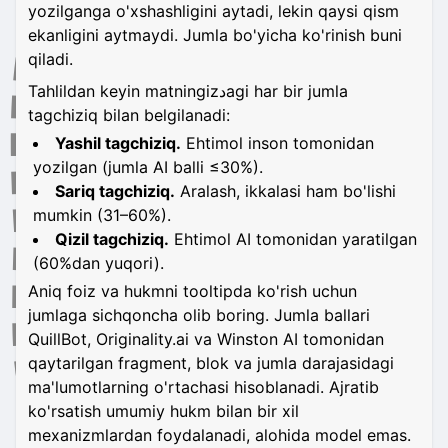
yozilganga o'xshashligini aytadi, lekin qaysi qism
ekanligini aytmaydi. Jumla bo'yicha ko'rinish buni
qiladi.
Tahlildan keyin matningizدagi har bir jumla
tagchiziq bilan belgilanadi:
Yashil tagchiziq.
Ehtimol inson tomonidan
yozilgan (jumla AI balli ≤30%).
Sariq tagchiziq.
Aralash, ikkalasi ham bo'lishi
mumkin (31–60%).
Qizil tagchiziq.
Ehtimol AI tomonidan yaratilgan
(60%dan yuqori).
Aniq foiz va hukmni tooltipda ko'rish uchun
jumlaga sichqoncha olib boring. Jumla ballari
QuillBot, Originality.ai va Winston AI tomonidan
qaytarilgan fragment, blok va jumla darajasidagi
ma'lumotlarning o'rtachasi hisoblanadi. Ajratib
ko'rsatish umumiy hukm bilan bir xil
mexanizmlardan foydalanadi, alohida model emas.