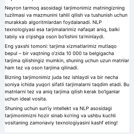
Neyron tarmoq asosidagi tarjimonimiz matningizning
tuzilmasi va mazmunini tahlil qilish va tushunish uchun
murakkab algoritmlardan foydalanadi. NLP
texnologiyasi esa tarjimalarimiz nafaqat aniq, balki
tabiiy va o‘qishga oson bo‘lishini ta’minlaydi.
Eng yaxshi tomoni: tarjima xizmatlarimiz mutlaqo
bepul – bir vaqtning o‘zida 10 000 ta belgigacha
tarjima qilishingiz mumkin, shuning uchun uzun matnlar
ham tez va oson tarjima qilinadi.
Bizning tarjimonimiz juda tez ishlaydi va bir necha
soniya ichida yuqori sifatli tarjimalarni taqdim etadi. Bu
matnlarni tez va aniq tarjima qilish kerak bo‘lganlar
uchun ideal vosita.
Shuning uchun sun’iy intellekt va NLP asosidagi
tarjimonimizni hozir sinab ko‘ring va ushbu kuchli
vositaning zamonaviy texnologiyasini kashf eting!