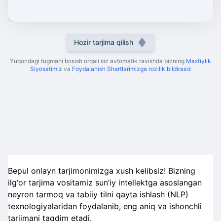
Hozir tarjima qilish
Yuqoridagi tugmani bosish orqali siz avtomatik ravishda bizning
Maxfiylik
Siyosatimiz
va
Foydalanish Shartlarimizga rozilik bildirasiz
Bepul onlayn tarjimonimizga xush kelibsiz! Bizning
ilg‘or tarjima vositamiz sun’iy intellektga asoslangan
neyron tarmoq va tabiiy tilni qayta ishlash (NLP)
texnologiyalaridan foydalanib, eng aniq va ishonchli
tarjimani taqdim etadi.