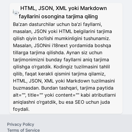
HTML, JSON, XML yoki Markdown
fayllarini osongina tarjima qiling
Ba’zan dasturchilar uchun ba’zi fayllarni,
masalan, JSON yoki HTML belgilarini tarjima
qilish qiyin bo‘lishi mumkinligini tushunamiz.
Masalan, JSONni i18next yordamida boshqa
tillarga tarjima qilishda. Aynan siz uchun
tarjimonimizni bunday fayllarni aniq tarjima
qilishga o‘rgatdik. Kodingiz tuzilmasini tahlil
qilib, faqat kerakli qismini tarjima qilamiz,
HTML, JSON, XML yoki Markdown tuzilmasini
buzmasdan. Bundan tashqari, tarjima paytida
alt="", title="" yoki content="" kabi atributlarni
aniqlashni o‘rgatdik, bu esa SEO uchun juda
foydali.
Privacy Policy
Terms of Service