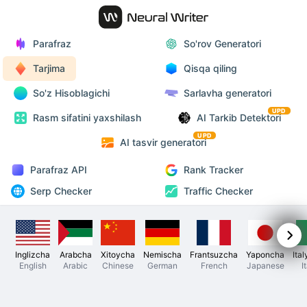
Parafraz
So'rov Generatori
Tarjima
Qisqa qiling
So'z Hisoblagichi
Sarlavha generatori
UPD
Rasm sifatini yaxshilash
AI Tarkib Detektori
UPD
AI tasvir generatori
Parafraz API
Rank Tracker
Serp Checker
Traffic Checker
Inglizcha
Arabcha
Xitoycha
Nemischa
Frantsuzcha
Yaponcha
Ita
English
Arabic
Chinese
German
French
Japanese
I