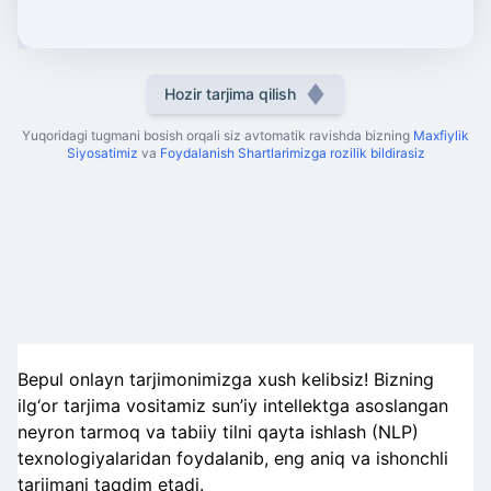
Hozir tarjima qilish
Yuqoridagi tugmani bosish orqali siz avtomatik ravishda bizning
Maxfiylik
Siyosatimiz
va
Foydalanish Shartlarimizga rozilik bildirasiz
Bepul onlayn tarjimonimizga xush kelibsiz! Bizning
ilg‘or tarjima vositamiz sun’iy intellektga asoslangan
neyron tarmoq va tabiiy tilni qayta ishlash (NLP)
texnologiyalaridan foydalanib, eng aniq va ishonchli
tarjimani taqdim etadi.