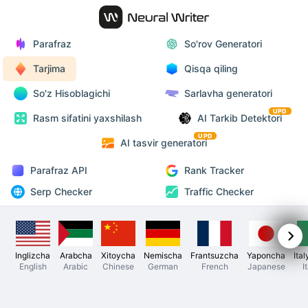
Parafraz
So'rov Generatori
Tarjima
Qisqa qiling
So'z Hisoblagichi
Sarlavha generatori
UPD
Rasm sifatini yaxshilash
AI Tarkib Detektori
UPD
AI tasvir generatori
Parafraz API
Rank Tracker
Serp Checker
Traffic Checker
Inglizcha
Arabcha
Xitoycha
Nemischa
Frantsuzcha
Yaponcha
Ita
English
Arabic
Chinese
German
French
Japanese
I