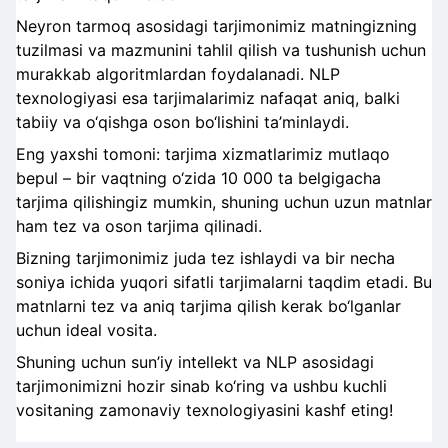
Neyron tarmoq asosidagi tarjimonimiz matningizning
tuzilmasi va mazmunini tahlil qilish va tushunish uchun
murakkab algoritmlardan foydalanadi. NLP
texnologiyasi esa tarjimalarimiz nafaqat aniq, balki
tabiiy va o‘qishga oson bo‘lishini ta’minlaydi.
Eng yaxshi tomoni: tarjima xizmatlarimiz mutlaqo
bepul – bir vaqtning o‘zida 10 000 ta belgigacha
tarjima qilishingiz mumkin, shuning uchun uzun matnlar
ham tez va oson tarjima qilinadi.
Bizning tarjimonimiz juda tez ishlaydi va bir necha
soniya ichida yuqori sifatli tarjimalarni taqdim etadi. Bu
matnlarni tez va aniq tarjima qilish kerak bo‘lganlar
uchun ideal vosita.
Shuning uchun sun’iy intellekt va NLP asosidagi
tarjimonimizni hozir sinab ko‘ring va ushbu kuchli
vositaning zamonaviy texnologiyasini kashf eting!