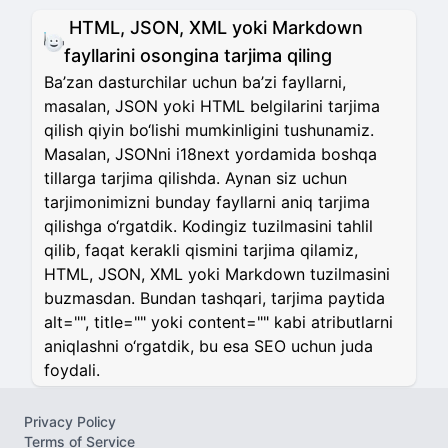
HTML, JSON, XML yoki Markdown
fayllarini osongina tarjima qiling
Ba’zan dasturchilar uchun ba’zi fayllarni,
masalan, JSON yoki HTML belgilarini tarjima
qilish qiyin bo‘lishi mumkinligini tushunamiz.
Masalan, JSONni i18next yordamida boshqa
tillarga tarjima qilishda. Aynan siz uchun
tarjimonimizni bunday fayllarni aniq tarjima
qilishga o‘rgatdik. Kodingiz tuzilmasini tahlil
qilib, faqat kerakli qismini tarjima qilamiz,
HTML, JSON, XML yoki Markdown tuzilmasini
buzmasdan. Bundan tashqari, tarjima paytida
alt="", title="" yoki content="" kabi atributlarni
aniqlashni o‘rgatdik, bu esa SEO uchun juda
foydali.
Privacy Policy
Terms of Service