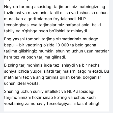
Neyron tarmoq asosidagi tarjimonimiz matningizning
tuzilmasi va mazmunini tahlil qilish va tushunish uchun
murakkab algoritmlardan foydalanadi. NLP
texnologiyasi esa tarjimalarimiz nafaqat aniq, balki
tabiiy va o‘qishga oson bo‘lishini ta’minlaydi.
Eng yaxshi tomoni: tarjima xizmatlarimiz mutlaqo
bepul – bir vaqtning o‘zida 10 000 ta belgigacha
tarjima qilishingiz mumkin, shuning uchun uzun matnlar
ham tez va oson tarjima qilinadi.
Bizning tarjimonimiz juda tez ishlaydi va bir necha
soniya ichida yuqori sifatli tarjimalarni taqdim etadi. Bu
matnlarni tez va aniq tarjima qilish kerak bo‘lganlar
uchun ideal vosita.
Shuning uchun sun’iy intellekt va NLP asosidagi
tarjimonimizni hozir sinab ko‘ring va ushbu kuchli
vositaning zamonaviy texnologiyasini kashf eting!