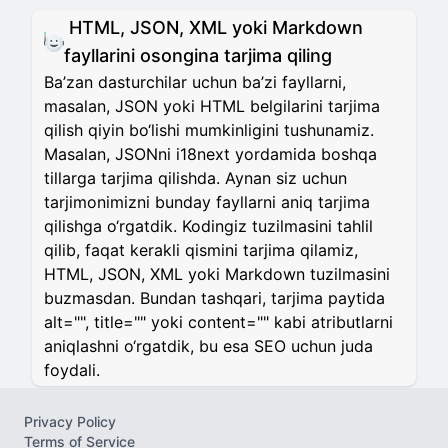
HTML, JSON, XML yoki Markdown
fayllarini osongina tarjima qiling
Ba’zan dasturchilar uchun ba’zi fayllarni,
masalan, JSON yoki HTML belgilarini tarjima
qilish qiyin bo‘lishi mumkinligini tushunamiz.
Masalan, JSONni i18next yordamida boshqa
tillarga tarjima qilishda. Aynan siz uchun
tarjimonimizni bunday fayllarni aniq tarjima
qilishga o‘rgatdik. Kodingiz tuzilmasini tahlil
qilib, faqat kerakli qismini tarjima qilamiz,
HTML, JSON, XML yoki Markdown tuzilmasini
buzmasdan. Bundan tashqari, tarjima paytida
alt="", title="" yoki content="" kabi atributlarni
aniqlashni o‘rgatdik, bu esa SEO uchun juda
foydali.
Privacy Policy
Terms of Service