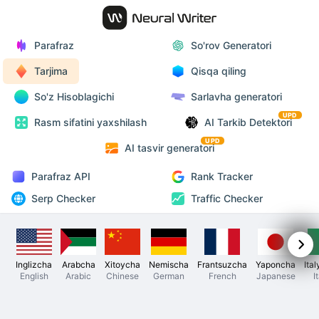
Parafraz
So'rov Generatori
Tarjima
Qisqa qiling
So'z Hisoblagichi
Sarlavha generatori
UPD
Rasm sifatini yaxshilash
AI Tarkib Detektori
UPD
AI tasvir generatori
Parafraz API
Rank Tracker
Serp Checker
Traffic Checker
Inglizcha
Arabcha
Xitoycha
Nemischa
Frantsuzcha
Yaponcha
Ita
English
Arabic
Chinese
German
French
Japanese
I