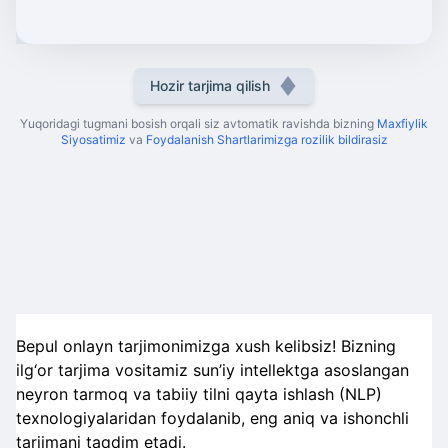
Hozir tarjima qilish
Yuqoridagi tugmani bosish orqali siz avtomatik ravishda bizning
Maxfiylik
Siyosatimiz
va
Foydalanish Shartlarimizga rozilik bildirasiz
Bepul onlayn tarjimonimizga xush kelibsiz! Bizning
ilg‘or tarjima vositamiz sun’iy intellektga asoslangan
neyron tarmoq va tabiiy tilni qayta ishlash (NLP)
texnologiyalaridan foydalanib, eng aniq va ishonchli
tarjimani taqdim etadi.