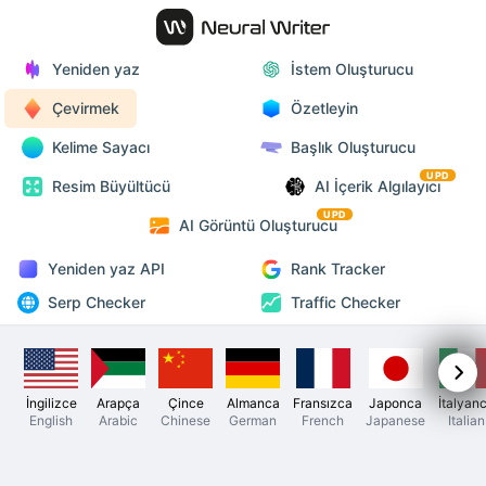
Yeniden yaz
İstem Oluşturucu
Çevirmek
Özetleyin
Kelime Sayacı
Başlık Oluşturucu
UPD
Resim Büyültücü
AI İçerik Algılayıcı
UPD
AI Görüntü Oluşturucu
Yeniden yaz API
Rank Tracker
Serp Checker
Traffic Checker
İngilizce
Arapça
Çince
Almanca
Fransızca
Japonca
İtalyan
English
Arabic
Chinese
German
French
Japanese
Italian