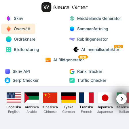
Skriv
Meddelande Generator
Översätt
Sammanfattning
Ordräknare
Rubrikgenerator
UPD
Bildförstoring
AI Innehållsdetektor
UPD
AI Bildgenerator
Skriv API
Rank Tracker
Serp Checker
Traffic Checker
Engelska
Arabiska
Kinesiska
Tyska
Franska
Japanska
Italiens
English
Arabic
Chinese
German
French
Japanese
Italian