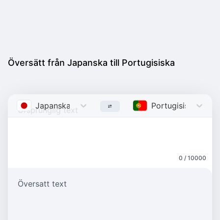
Översätt från Japanska till Portugisiska
Japanska
Japanese
Portugisiska
Port
0 / 10000
Översatt text