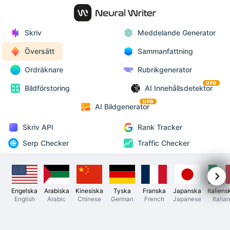
Skriv
Meddelande Generator
Översätt
Sammanfattning
Ordräknare
Rubrikgenerator
UPD
Bildförstoring
AI Innehållsdetektor
UPD
AI Bildgenerator
Skriv API
Rank Tracker
Serp Checker
Traffic Checker
Engelska
Arabiska
Kinesiska
Tyska
Franska
Japanska
Italiens
English
Arabic
Chinese
German
French
Japanese
Italian