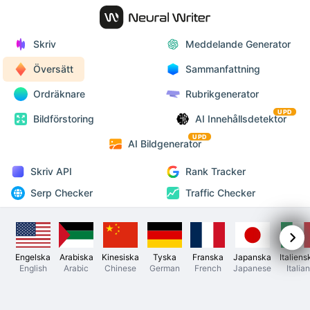
Skriv
Meddelande Generator
Översätt
Sammanfattning
Ordräknare
Rubrikgenerator
UPD
Bildförstoring
AI Innehållsdetektor
UPD
AI Bildgenerator
Skriv API
Rank Tracker
Serp Checker
Traffic Checker
Engelska
Arabiska
Kinesiska
Tyska
Franska
Japanska
Italiens
English
Arabic
Chinese
German
French
Japanese
Italian