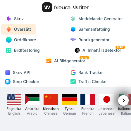
Skriv
Meddelande Generator
Översätt
Sammanfattning
Ordräknare
Rubrikgenerator
UPD
Bildförstoring
AI Innehållsdetektor
UPD
AI Bildgenerator
Skriv API
Rank Tracker
Serp Checker
Traffic Checker
Engelska
Arabiska
Kinesiska
Tyska
Franska
Japanska
Italiens
English
Arabic
Chinese
German
French
Japanese
Italian