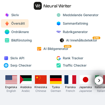
Skriv
Meddelande Generator
Översätt
Sammanfattning
Ordräknare
Rubrikgenerator
UPD
Bildförstoring
AI Innehållsdetektor
UPD
AI Bildgenerator
Skriv API
Rank Tracker
Serp Checker
Traffic Checker
Engelska
Arabiska
Kinesiska
Tyska
Franska
Japanska
Italiens
English
Arabic
Chinese
German
French
Japanese
Italian