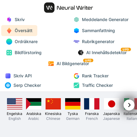
Skriv
Meddelande Generator
Översätt
Sammanfattning
Ordräknare
Rubrikgenerator
UPD
Bildförstoring
AI Innehållsdetektor
UPD
AI Bildgenerator
Skriv API
Rank Tracker
Serp Checker
Traffic Checker
Engelska
Arabiska
Kinesiska
Tyska
Franska
Japanska
Italiens
English
Arabic
Chinese
German
French
Japanese
Italian