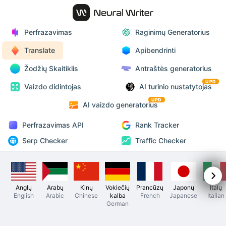
Perfrazavimas
Raginimų Generatorius
Translate
Apibendrinti
Žodžių Skaitiklis
Antraštės generatorius
UPD
Vaizdo didintojas
AI turinio nustatytojas
UPD
AI vaizdo generatorius
Perfrazavimas API
Rank Tracker
Serp Checker
Traffic Checker
Anglų
Arabų
Kinų
Vokiečių
Prancūzų
Japonų
Italų
English
Arabic
Chinese
kalba
French
Japanese
Italian
German