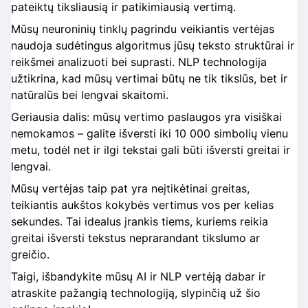
pateiktų tiksliausią ir patikimiausią vertimą.
Mūsų neuroninių tinklų pagrindu veikiantis vertėjas
naudoja sudėtingus algoritmus jūsų teksto struktūrai ir
reikšmei analizuoti bei suprasti. NLP technologija
užtikrina, kad mūsų vertimai būtų ne tik tikslūs, bet ir
natūralūs bei lengvai skaitomi.
Geriausia dalis: mūsų vertimo paslaugos yra visiškai
nemokamos – galite išversti iki 10 000 simbolių vienu
metu, todėl net ir ilgi tekstai gali būti išversti greitai ir
lengvai.
Mūsų vertėjas taip pat yra neįtikėtinai greitas,
teikiantis aukštos kokybės vertimus vos per kelias
sekundes. Tai idealus įrankis tiems, kuriems reikia
greitai išversti tekstus neprarandant tikslumo ar
greičio.
Taigi, išbandykite mūsų AI ir NLP vertėją dabar ir
atraskite pažangią technologiją, slypinčią už šio