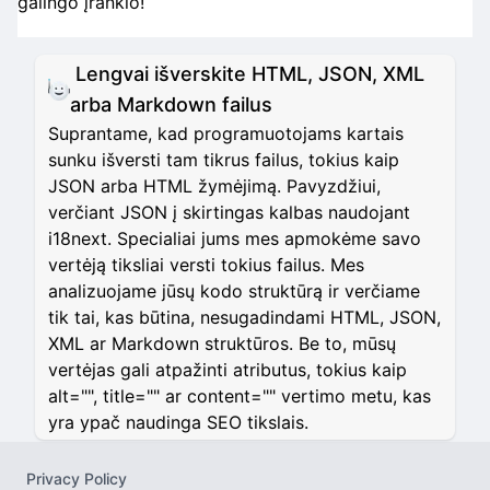
galingo įrankio!
Lengvai išverskite HTML, JSON, XML
arba Markdown failus
Suprantame, kad programuotojams kartais
sunku išversti tam tikrus failus, tokius kaip
JSON arba HTML žymėjimą. Pavyzdžiui,
verčiant JSON į skirtingas kalbas naudojant
i18next. Specialiai jums mes apmokėme savo
vertėją tiksliai versti tokius failus. Mes
analizuojame jūsų kodo struktūrą ir verčiame
tik tai, kas būtina, nesugadindami HTML, JSON,
XML ar Markdown struktūros. Be to, mūsų
vertėjas gali atpažinti atributus, tokius kaip
alt="", title="" ar content="" vertimo metu, kas
yra ypač naudinga SEO tikslais.
Privacy Policy