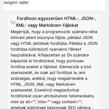
mögött rejlik!
Fordítson egyszerűen HTML-, JSON-,
XML- vagy Markdown-fájlokat
Megértjük, hogy a programozók számára néha
kihívást jelent bizonyos fájlok, például JSON
vagy HTML jelölések fordítása. Például a JSON
fordítása különböző nyelvekre i18next
használatával. Kifejezetten az Ön számára
képeztük ki fordítónkat, hogy pontosan
fordítsa ezeket a fájlokat. Elemezzük a kód
szerkezetét, és csak azt fordítjuk le, ami
szükséges, anélkül, hogy megsértenénk a
HTML, JSON, XML vagy Markdown
szerkezetét. Ezenkívül megtanítottuk
fordítónkat olyan attribútumok felismerésére,
mint az alt="", title="" vagy content="",
amelyek különösen hasznosak SEO célokra.