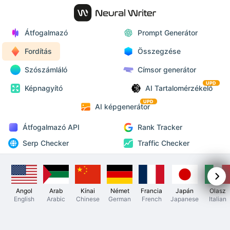
Átfogalmazó
Prompt Generátor
Fordítás
Összegzése
Szószámláló
Címsor generátor
UPD
Képnagyító
AI Tartalomérzékelő
UPD
AI képgenerátor
Átfogalmazó API
Rank Tracker
Serp Checker
Traffic Checker
Angol
Arab
Kínai
Német
Francia
Japán
Olasz
English
Arabic
Chinese
German
French
Japanese
Italian