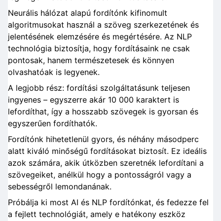
Neurális hálózat alapú fordítónk kifinomult
algoritmusokat használ a szöveg szerkezetének és
jelentésének elemzésére és megértésére. Az NLP
technológia biztosítja, hogy fordításaink ne csak
pontosak, hanem természetesek és könnyen
olvashatóak is legyenek.
A legjobb rész: fordítási szolgáltatásunk teljesen
ingyenes – egyszerre akár 10 000 karaktert is
lefordíthat, így a hosszabb szövegek is gyorsan és
egyszerűen fordíthatók.
Fordítónk hihetetlenül gyors, és néhány másodperc
alatt kiváló minőségű fordításokat biztosít. Ez ideális
azok számára, akik útközben szeretnék lefordítani a
szövegeiket, anélkül hogy a pontosságról vagy a
sebességről lemondanának.
Próbálja ki most AI és NLP fordítónkat, és fedezze fel
a fejlett technológiát, amely e hatékony eszköz