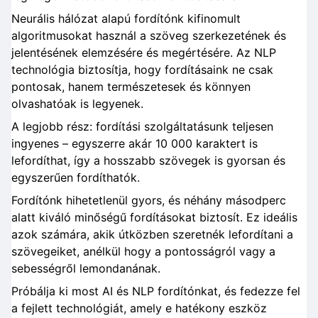
Neurális hálózat alapú fordítónk kifinomult
algoritmusokat használ a szöveg szerkezetének és
jelentésének elemzésére és megértésére. Az NLP
technológia biztosítja, hogy fordításaink ne csak
pontosak, hanem természetesek és könnyen
olvashatóak is legyenek.
A legjobb rész: fordítási szolgáltatásunk teljesen
ingyenes – egyszerre akár 10 000 karaktert is
lefordíthat, így a hosszabb szövegek is gyorsan és
egyszerűen fordíthatók.
Fordítónk hihetetlenül gyors, és néhány másodperc
alatt kiváló minőségű fordításokat biztosít. Ez ideális
azok számára, akik útközben szeretnék lefordítani a
szövegeiket, anélkül hogy a pontosságról vagy a
sebességről lemondanának.
Próbálja ki most AI és NLP fordítónkat, és fedezze fel
a fejlett technológiát, amely e hatékony eszköz