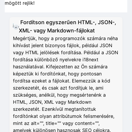
mögött rejlik!
Fordítson egyszerűen HTML-, JSON-,
XML- vagy Markdown-fájlokat
Megértjük, hogy a programozók számára néha
kihívást jelent bizonyos fájlok, például JSON
vagy HTML jelölések fordítása. Például a JSON
fordítása különböző nyelvekre i18next
használatával. Kifejezetten az Ön számára
képeztük ki fordítónkat, hogy pontosan
fordítsa ezeket a fájlokat. Elemezzük a kód
szerkezetét, és csak azt fordítjuk le, ami
szükséges, anélkül, hogy megsértenénk a
HTML, JSON, XML vagy Markdown
szerkezetét. Ezenkívül megtanítottuk
fordítónkat olyan attribútumok felismerésére,
mint az alt="", title="" vagy content="",
amelyek különösen hasznosak SEO célokra.