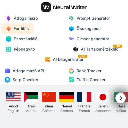
Átfogalmazó
Prompt Generátor
Fordítás
Összegzése
Szószámláló
Címsor generátor
UPD
Képnagyító
AI Tartalomérzékelő
UPD
AI képgenerátor
Átfogalmazó API
Rank Tracker
Serp Checker
Traffic Checker
Angol
Arab
Kínai
Német
Francia
Japán
Olasz
English
Arabic
Chinese
German
French
Japanese
Italian