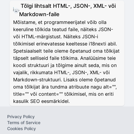
Tõlgi lihtsalt HTML-, JSON-, XML- või
Markdown-faile
Mõistame, et programmeerijatel võib olla
keeruline tõlkida teatud faile, näiteks JSON-
või HTML-märgistust. Näiteks JSON-i
tõlkimisel erinevatesse keeltesse i18nexti abil.
Spetsiaalselt teile oleme õpetanud oma tõlkijat
täpselt selliseid faile tõlkima. Analüüsime teie
koodi struktuuri ja tõlgime ainult seda, mis on
vajalik, rikkumata HTML-, JSON-, XML- või
Markdown-struktuuri. Lisaks oleme õpetanud
oma tõlkijat ära tundma atribuute nagu alt="",
title="" või content="" tõlkimisel, mis on eriti
kasulik SEO eesmärkidel.
Privacy Policy
Terms of Service
Cookies Policy