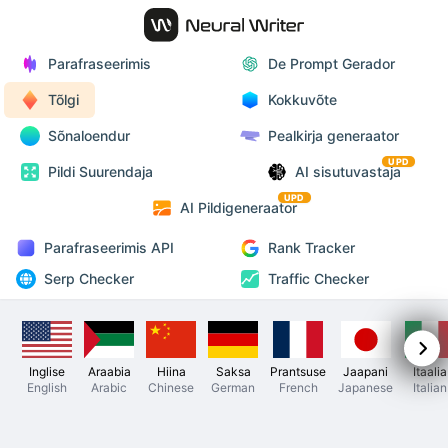
Parafraseerimis
De Prompt Gerador
Tõlgi
Kokkuvõte
Sõnaloendur
Pealkirja generaator
UPD
Pildi Suurendaja
AI sisutuvastaja
UPD
AI Pildigeneraator
Parafraseerimis API
Rank Tracker
Serp Checker
Traffic Checker
Inglise
Araabia
Hiina
Saksa
Prantsuse
Jaapani
Itaalia
English
Arabic
Chinese
German
French
Japanese
Italian