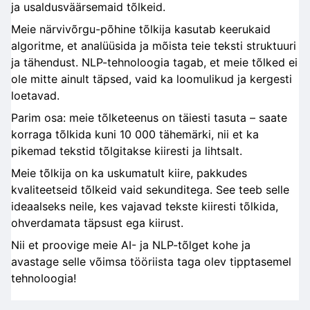
ja usaldusväärsemaid tõlkeid.
Meie närvivõrgu-põhine tõlkija kasutab keerukaid
algoritme, et analüüsida ja mõista teie teksti struktuuri
ja tähendust. NLP-tehnoloogia tagab, et meie tõlked ei
ole mitte ainult täpsed, vaid ka loomulikud ja kergesti
loetavad.
Parim osa: meie tõlketeenus on täiesti tasuta – saate
korraga tõlkida kuni 10 000 tähemärki, nii et ka
pikemad tekstid tõlgitakse kiiresti ja lihtsalt.
Meie tõlkija on ka uskumatult kiire, pakkudes
kvaliteetseid tõlkeid vaid sekunditega. See teeb selle
ideaalseks neile, kes vajavad tekste kiiresti tõlkida,
ohverdamata täpsust ega kiirust.
Nii et proovige meie AI- ja NLP-tõlget kohe ja
avastage selle võimsa tööriista taga olev tipptasemel
tehnoloogia!