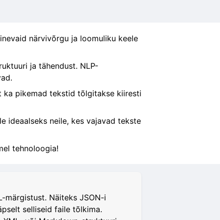
hinevaid närvivõrgu ja loomuliku keele
ruktuuri ja tähendust. NLP-
vad.
 ka pikemad tekstid tõlgitakse kiiresti
le ideaalseks neile, kes vajavad tekste
mel tehnoloogia!
ML-märgistust. Näiteks JSON-i
selt selliseid faile tõlkima.