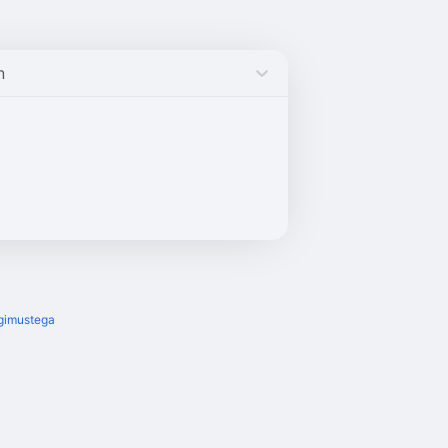
n
gimustega