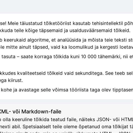
e! Meie täiustatud tõlketööriist kasutab tehisintellektil põ
kkuda teile kõige täpsemaid ja usaldusväärsemaid tõlkeid.
 keerukaid algoritme, et analüüsida ja mõista teie teksti st
le mitte ainult täpsed, vaid ka loomulikud ja kergesti loeta
 tasuta – saate korraga tõlkida kuni 10 000 tähemärki, nii et
akkudes kvaliteetseid tõlkeid vaid sekunditega. See teeb sel
ga kiirust.
 kohe ja avastage selle võimsa tööriista taga olev tipptase
 XML- või Markdown-faile
 olla keeruline tõlkida teatud faile, näiteks JSON- või HT
exti abil. Spetsiaalselt teile oleme õpetanud oma tõlkijat täp