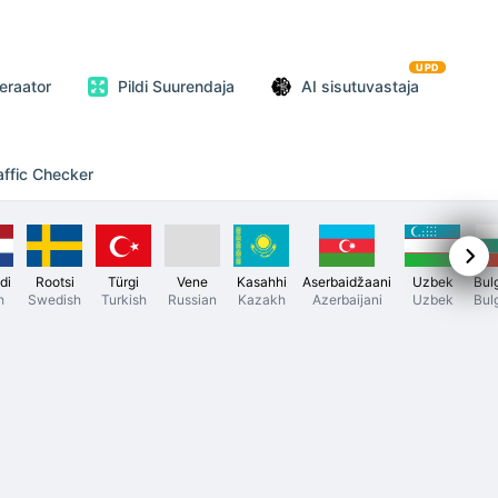
UPD
neraator
Pildi Suurendaja
AI sisutuvastaja
affic Checker
di
Rootsi
Türgi
Vene
Kasahhi
Aserbaidžaani
Uzbek
Bul
h
Swedish
Turkish
Russian
Kazakh
Azerbaijani
Uzbek
Bul