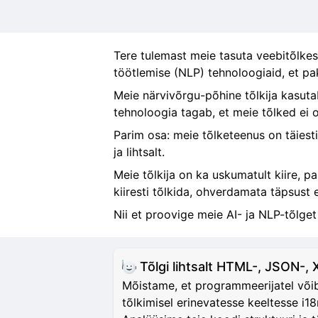
Tere tulemast meie tasuta veebitõlkess
töötlemise (NLP) tehnoloogiaid, et pa
Meie närvivõrgu-põhine tõlkija kasutab
tehnoloogia tagab, et meie tõlked ei o
Parim osa: meie tõlketeenus on täiesti
ja lihtsalt.
Meie tõlkija on ka uskumatult kiire, p
kiiresti tõlkida, ohverdamata täpsust e
Nii et proovige meie AI- ja NLP-tõlget
Tõlgi lihtsalt HTML-, JSON-,
Mõistame, et programmeerijatel võib
tõlkimisel erinevatesse keeltesse i18n