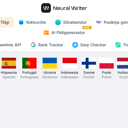
Tõlgi
Kokkuvõte
Sõnaloendur
Pealkirja ge
UPD
AI Pildigeneraator
Rank Tracker
eerimis API
Serp Checker
Tr
Hispaania
Portugali
Ukraina
Indoneesia
Soome
Poola
Hollan
Spanish
Portuguese
Ukrainian
Indonesian
Finnish
Polish
Dutc