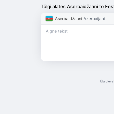
Tõlgi alates Aserbaidžaani to Eest
Aserbaidžaani
Azerbaijani
Ülaloleva