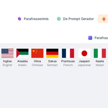
Parafraseerimis
De Prompt Gerador
Parafras
Inglise
Araabia
Hiina
Saksa
Prantsuse
Jaapani
Itaalia
English
Arabic
Chinese
German
French
Japanese
Italian