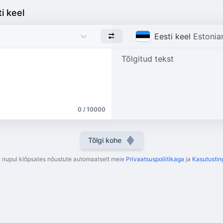
i keel
Eesti keel
Estonia
Tõlgitud tekst
0 / 10000
Tõlgi kohe
l nupul klõpsates nõustute automaatselt meie
Privaatsuspoliitikaga
ja
Kasutustin