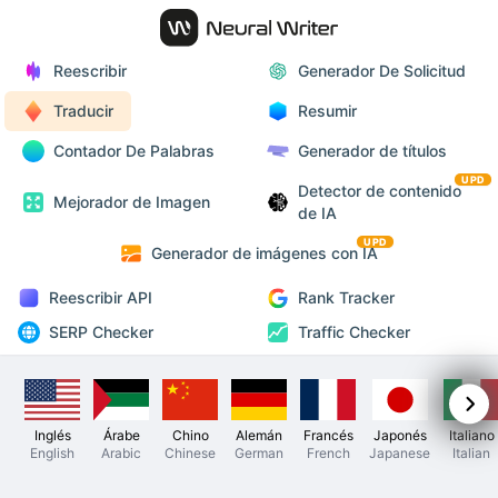
Reescribir
Generador De Solicitud
Traducir
Resumir
Contador De Palabras
Generador de títulos
UPD
Detector de contenido
Mejorador de Imagen
de IA
UPD
Generador de imágenes con IA
Reescribir API
Rank Tracker
SERP Checker
Traffic Checker
Inglés
Árabe
Chino
Alemán
Francés
Japonés
Italiano
English
Arabic
Chinese
German
French
Japanese
Italian