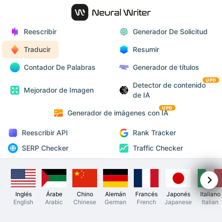
Reescribir
Generador De Solicitud
Traducir
Resumir
Contador De Palabras
Generador de títulos
UPD
Detector de contenido
Mejorador de Imagen
de IA
UPD
Generador de imágenes con IA
Reescribir API
Rank Tracker
SERP Checker
Traffic Checker
Inglés
Árabe
Chino
Alemán
Francés
Japonés
Italiano
English
Arabic
Chinese
German
French
Japanese
Italian