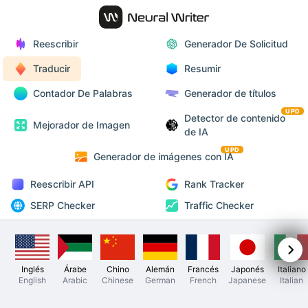
Reescribir
Generador De Solicitud
Traducir
Resumir
Contador De Palabras
Generador de títulos
UPD
Detector de contenido
Mejorador de Imagen
de IA
UPD
Generador de imágenes con IA
Reescribir API
Rank Tracker
SERP Checker
Traffic Checker
Inglés
Árabe
Chino
Alemán
Francés
Japonés
Italiano
English
Arabic
Chinese
German
French
Japanese
Italian