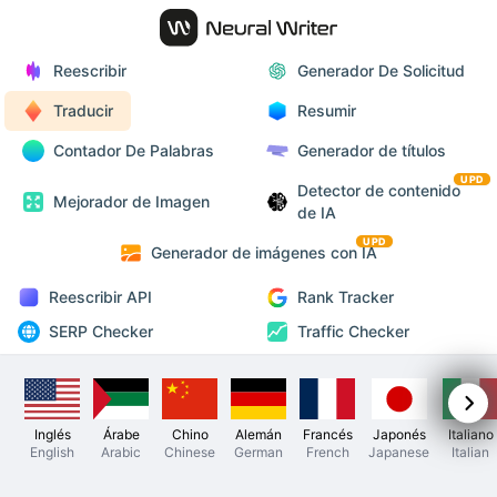
Reescribir
Generador De Solicitud
Traducir
Resumir
Contador De Palabras
Generador de títulos
UPD
Detector de contenido
Mejorador de Imagen
de IA
UPD
Generador de imágenes con IA
Reescribir API
Rank Tracker
SERP Checker
Traffic Checker
Inglés
Árabe
Chino
Alemán
Francés
Japonés
Italiano
English
Arabic
Chinese
German
French
Japanese
Italian