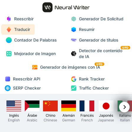
Reescribir
Generador De Solicitud
Traducir
Resumir
Contador De Palabras
Generador de títulos
UPD
Detector de contenido
Mejorador de Imagen
de IA
UPD
Generador de imágenes con IA
Reescribir API
Rank Tracker
SERP Checker
Traffic Checker
Inglés
Árabe
Chino
Alemán
Francés
Japonés
Italiano
English
Arabic
Chinese
German
French
Japanese
Italian