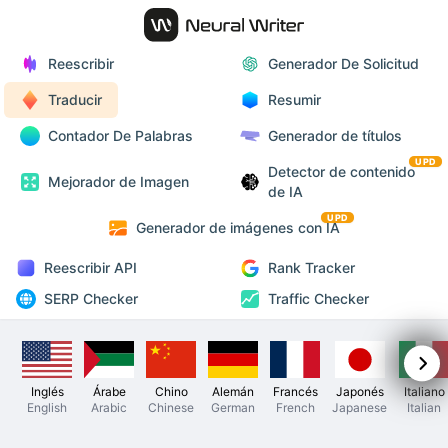
Reescribir
Generador De Solicitud
Traducir
Resumir
Contador De Palabras
Generador de títulos
UPD
Detector de contenido
Mejorador de Imagen
de IA
UPD
Generador de imágenes con IA
Reescribir API
Rank Tracker
SERP Checker
Traffic Checker
Inglés
Árabe
Chino
Alemán
Francés
Japonés
Italiano
English
Arabic
Chinese
German
French
Japanese
Italian