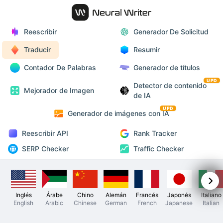
Reescribir
Generador De Solicitud
Traducir
Resumir
Contador De Palabras
Generador de títulos
UPD
Detector de contenido
Mejorador de Imagen
de IA
UPD
Generador de imágenes con IA
Reescribir API
Rank Tracker
SERP Checker
Traffic Checker
Inglés
Árabe
Chino
Alemán
Francés
Japonés
Italiano
English
Arabic
Chinese
German
French
Japanese
Italian