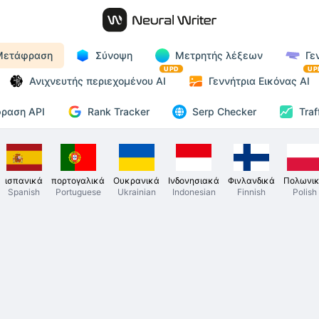
Μετάφραση
Σύνοψη
Μετρητής λέξεων
Γε
UPD
UP
Ανιχνευτής περιεχομένου AI
Γεννήτρια Εικόνας AI
Rank Tracker
ραση API
Serp Checker
Traf
ισπανικά
πορτογαλικά
Ουκρανικά
Ινδονησιακά
Φινλανδικά
Πολωνι
Spanish
Portuguese
Ukrainian
Indonesian
Finnish
Polish