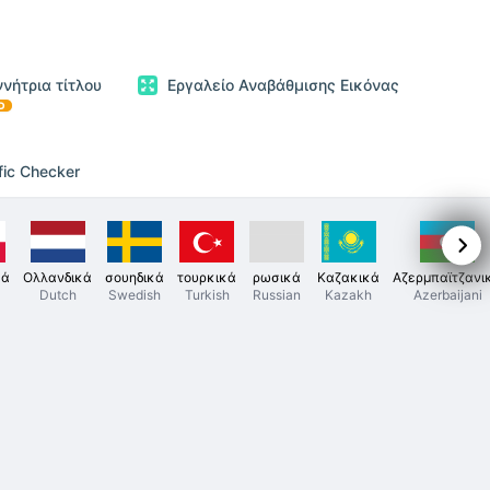
ννήτρια τίτλου
Εργαλείο Αναβάθμισης Εικόνας
D
fic Checker
κά
Ολλανδικά
σουηδικά
τουρκικά
ρωσικά
Καζακικά
Αζερμπαϊτζανι
Dutch
Swedish
Turkish
Russian
Kazakh
Azerbaijani