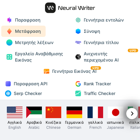
Παραφραση
Γεννήτρια εντολών
Μετάφραση
Σύνοψη
Μετρητής λέξεων
Γεννήτρια τίτλου
UPD
Εργαλείο Αναβάθμισης
Ανιχνευτής
Εικόνας
περιεχομένου AI
UPD
Γεννήτρια Εικόνας AI
Παραφραση API
Rank Tracker
Serp Checker
Traffic Checker
Αγγλικά
Αραβικά
Κινέζικα
Γερμανικά
γαλλικά
ιαπωνικά
ιταλι
English
Arabic
Chinese
German
French
Japanese
Italia