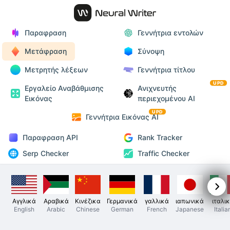
Παραφραση
Γεννήτρια εντολών
Μετάφραση
Σύνοψη
Μετρητής λέξεων
Γεννήτρια τίτλου
UPD
Εργαλείο Αναβάθμισης
Ανιχνευτής
Εικόνας
περιεχομένου AI
UPD
Γεννήτρια Εικόνας AI
Παραφραση API
Rank Tracker
Serp Checker
Traffic Checker
Αγγλικά
Αραβικά
Κινέζικα
Γερμανικά
γαλλικά
ιαπωνικά
ιταλι
English
Arabic
Chinese
German
French
Japanese
Italia