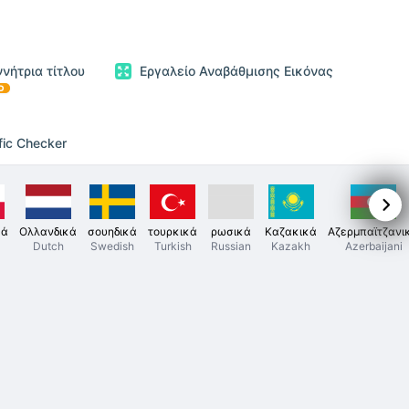
ννήτρια τίτλου
Εργαλείο Αναβάθμισης Εικόνας
D
fic Checker
κά
Ολλανδικά
σουηδικά
τουρκικά
ρωσικά
Καζακικά
Αζερμπαϊτζανι
Dutch
Swedish
Turkish
Russian
Kazakh
Azerbaijani