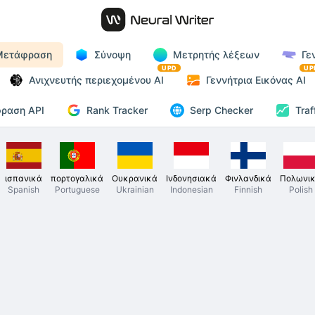
Μετάφραση
Σύνοψη
Μετρητής λέξεων
Γε
UPD
UP
Ανιχνευτής περιεχομένου AI
Γεννήτρια Εικόνας AI
Rank Tracker
ραση API
Serp Checker
Traf
ισπανικά
πορτογαλικά
Ουκρανικά
Ινδονησιακά
Φινλανδικά
Πολωνι
Spanish
Portuguese
Ukrainian
Indonesian
Finnish
Polish