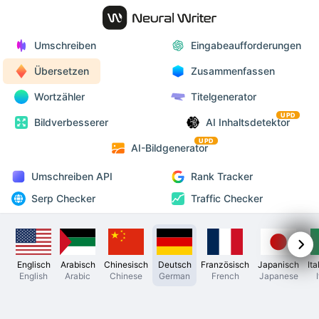
Umschreiben
Eingabeaufforderungen
Übersetzen
Zusammenfassen
Wortzähler
Titelgenerator
UPD
Bildverbesserer
AI Inhaltsdetektor
UPD
AI-Bildgenerator
Umschreiben API
Rank Tracker
Serp Checker
Traffic Checker
Englisch
Arabisch
Chinesisch
Deutsch
Französisch
Japanisch
Ita
English
Arabic
Chinese
German
French
Japanese