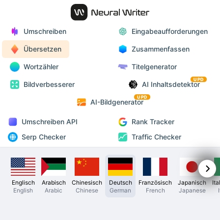
Umschreiben
Eingabeaufforderungen
Übersetzen
Zusammenfassen
Wortzähler
Titelgenerator
UPD
Bildverbesserer
AI Inhaltsdetektor
UPD
AI-Bildgenerator
Umschreiben API
Rank Tracker
Serp Checker
Traffic Checker
Englisch
Arabisch
Chinesisch
Deutsch
Französisch
Japanisch
Ita
English
Arabic
Chinese
German
French
Japanese