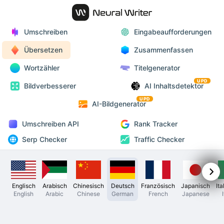
Umschreiben
Eingabeaufforderungen
Übersetzen
Zusammenfassen
Wortzähler
Titelgenerator
UPD
Bildverbesserer
AI Inhaltsdetektor
UPD
AI-Bildgenerator
Umschreiben API
Rank Tracker
Serp Checker
Traffic Checker
Englisch
Arabisch
Chinesisch
Deutsch
Französisch
Japanisch
Ita
English
Arabic
Chinese
German
French
Japanese