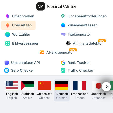
Umschreiben
Eingabeaufforderungen
Übersetzen
Zusammenfassen
Wortzähler
Titelgenerator
UPD
Bildverbesserer
AI Inhaltsdetektor
UPD
AI-Bildgenerator
Umschreiben API
Rank Tracker
Serp Checker
Traffic Checker
Englisch
Arabisch
Chinesisch
Deutsch
Französisch
Japanisch
Ita
English
Arabic
Chinese
German
French
Japanese