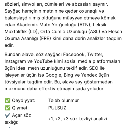
sözləri, simvolları, cümlələri və abzasları saymır.
Sayğac həmçinin mətnin nə qədər oxunaqlı və
balanslaşdırılmış olduğunu müəyyən etməyə kömək
edən Akademik Mətn Yorğunluğu (ATN), Leksik
Müxtəliflik (LD), Orta Cümlə Uzunluğu (ASL) və Flesch
Oxuma Asanlığı (FRE) kimi daha dərin analizlər təqdim
edir.
Bundan əlavə, söz sayğacı Facebook, Twitter,
Instagram və YouTube kimi sosial media platformaları
üçün ideal mətn uzunluğunu təklif edir. SEO ilə
işləyənlər üçün isə Google, Bing və Yandex üçün
tövsiyələr təqdim edir. Bu, əlavə səy göstərmədən
məzmunu daha effektiv etməyin sadə yoludur.
✅ Qeydiyyat:
Tələb olunmur
✅ Qiymət:
PULSUZ
✔️ Açar söz
x1, x2, x3 söz tezliyi analizi
sıxlığı: