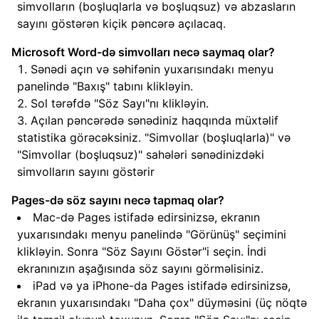
simvolların (boşluqlarla və boşluqsuz) və abzasların
sayını göstərən kiçik pəncərə açılacaq.
Microsoft Word-də simvolları necə saymaq olar?
Sənədi açın və səhifənin yuxarısındakı menyu
panelində "Baxış" tabını klikləyin.
Sol tərəfdə "Söz Sayı"nı klikləyin.
Açılan pəncərədə sənədiniz haqqında müxtəlif
statistika görəcəksiniz. "Simvollar (boşluqlarla)" və
"Simvollar (boşluqsuz)" sahələri sənədinizdəki
simvolların sayını göstərir
Pages-də söz sayını necə tapmaq olar?
Mac-də Pages istifadə edirsinizsə, ekranın
yuxarısındakı menyu panelində "Görünüş" seçimini
klikləyin. Sonra "Söz Sayını Göstər"i seçin. İndi
ekranınızın aşağısında söz sayını görməlisiniz.
iPad və ya iPhone-da Pages istifadə edirsinizsə,
ekranın yuxarısındakı "Daha çox" düyməsini (üç nöqtə