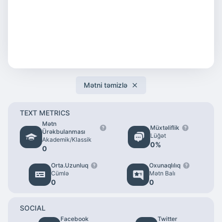
Mətni təmizlə
TEXT METRICS
Mətn
Müxtəliflik
Ürəkbulanması
Lüğət
Akademik/Klassik
0
%
0
Orta.Uzunluq
Oxunaqlılıq
Cümlə
Mətn Balı
0
0
SOCIAL
Facebook
Twitter