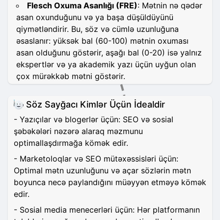
Flesch Oxuma Asanlığı (FRE)
: Mətnin nə qədər
asan oxunduğunu və ya başa düşüldüyünü
qiymətləndirir. Bu, söz və cümlə uzunluğuna
əsaslanır: yüksək bal (60-100) mətnin oxuması
asan olduğunu göstərir, aşağı bal (0-20) isə yalnız
ekspertlər və ya akademik yazı üçün uyğun olan
çox mürəkkəb mətni göstərir.
Söz Sayğacı Kimlər Üçün İdealdir
- Yazıçılar və blogerlər üçün: SEO və sosial
şəbəkələri nəzərə alaraq məzmunu
optimallaşdırmağa kömək edir.
- Marketoloqlar və SEO mütəxəssisləri üçün:
Optimal mətn uzunluğunu və açar sözlərin mətn
boyunca necə paylandığını müəyyən etməyə kömək
edir.
- Sosial media menecerləri üçün: Hər platformanın