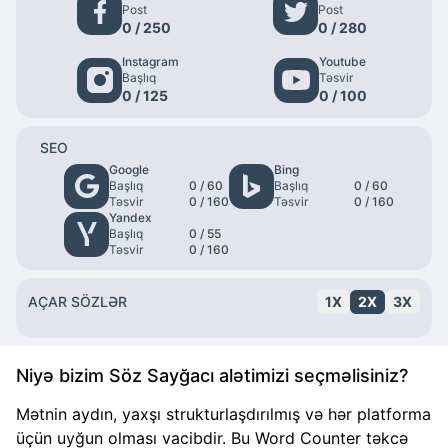
Post
Post
0
/ 250
0
/ 280
Instagram
Youtube
Başlıq
Təsvir
0
/ 125
0
/ 100
SEO
Google
Bing
Başlıq
0
/ 60
Başlıq
0
/ 60
Təsvir
0
/ 160
Təsvir
0
/ 160
Yandex
Başlıq
0
/ 55
Təsvir
0
/ 160
AÇAR SÖZLƏR
1X
2X
3X
Niyə bizim Söz Sayğacı alətimizi seçməlisiniz?
Mətnin aydın, yaxşı strukturlaşdırılmış və hər platforma
üçün uyğun olması vacibdir. Bu Word Counter təkcə