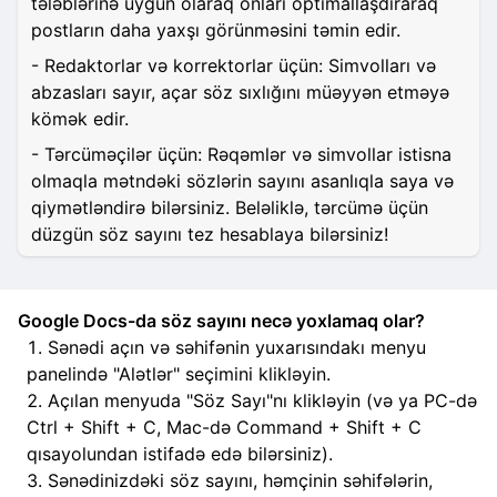
tələblərinə uyğun olaraq onları optimallaşdıraraq
postların daha yaxşı görünməsini təmin edir.
- Redaktorlar və korrektorlar üçün: Simvolları və
abzasları sayır, açar söz sıxlığını müəyyən etməyə
kömək edir.
- Tərcüməçilər üçün: Rəqəmlər və simvollar istisna
olmaqla mətndəki sözlərin sayını asanlıqla saya və
qiymətləndirə bilərsiniz. Beləliklə, tərcümə üçün
düzgün söz sayını tez hesablaya bilərsiniz!
Google Docs-da söz sayını necə yoxlamaq olar?
Sənədi açın və səhifənin yuxarısındakı menyu
panelində "Alətlər" seçimini klikləyin.
Açılan menyuda "Söz Sayı"nı klikləyin (və ya PC-də
Ctrl + Shift + C, Mac-də Command + Shift + C
qısayolundan istifadə edə bilərsiniz).
Sənədinizdəki söz sayını, həmçinin səhifələrin,