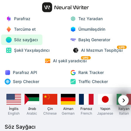
Parafraz
Tez Yaradan
Tərcümə et
Ümumiləşdirin
Söz sayğacı
Başlıq Generator
UPD
Şəkil Yaxşılaşdırıcı
AI Məzmun Təspitçisi
UPD
AI şəkil yaradıcısı
Parafraz API
Rank Tracker
Serp Checker
Traffic Checker
İngilis
Ərəb
Çin
Alman
Fransız
Yapon
İtalyan
English
Arabic
Chinese
German
French
Japanese
Italian
Söz Sayğacı