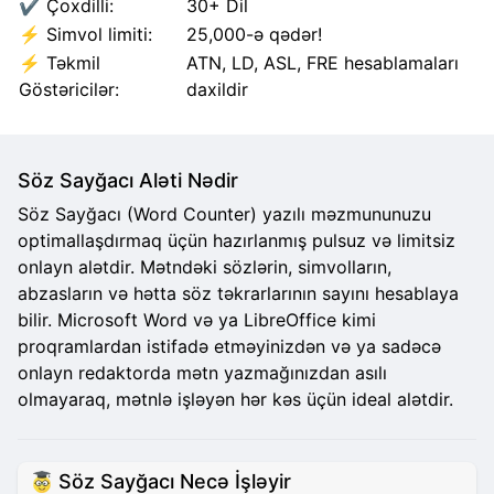
✔️ Çoxdilli:
30+ Dil
⚡ Simvol limiti:
25,000-ə qədər!
⚡ Təkmil
ATN, LD, ASL, FRE hesablamaları
Göstəricilər:
daxildir
Söz Sayğacı Aləti Nədir
Söz Sayğacı (Word Counter) yazılı məzmununuzu
optimallaşdırmaq üçün hazırlanmış pulsuz və limitsiz
onlayn alətdir. Mətndəki sözlərin, simvolların,
abzasların və hətta söz təkrarlarının sayını hesablaya
bilir. Microsoft Word və ya LibreOffice kimi
proqramlardan istifadə etməyinizdən və ya sadəcə
onlayn redaktorda mətn yazmağınızdan asılı
olmayaraq, mətnlə işləyən hər kəs üçün ideal alətdir.
Söz Sayğacı Necə İşləyir