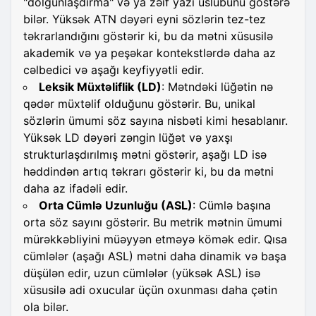
"dolğunlaşdırma" və ya zəif yazı üslubunu göstərə
bilər. Yüksək ATN dəyəri eyni sözlərin tez-tez
təkrarlandığını göstərir ki, bu da mətni xüsusilə
akademik və ya peşəkar kontekstlərdə daha az
cəlbedici və aşağı keyfiyyətli edir.
Leksik Müxtəliflik (LD)
: Mətndəki lüğətin nə
qədər müxtəlif olduğunu göstərir. Bu, unikal
sözlərin ümumi söz sayına nisbəti kimi hesablanır.
Yüksək LD dəyəri zəngin lüğət və yaxşı
strukturlaşdırılmış mətni göstərir, aşağı LD isə
həddindən artıq təkrarı göstərir ki, bu da mətni
daha az ifadəli edir.
Orta Cümlə Uzunluğu (ASL)
: Cümlə başına
orta söz sayını göstərir. Bu metrik mətnin ümumi
mürəkkəbliyini müəyyən etməyə kömək edir. Qısa
cümlələr (aşağı ASL) mətni daha dinamik və başa
düşülən edir, uzun cümlələr (yüksək ASL) isə
xüsusilə adi oxucular üçün oxunması daha çətin
ola bilər.