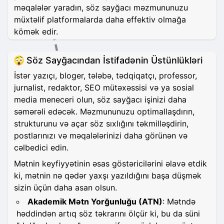
məqalələr yaradın, söz sayğacı məzmununuzu
müxtəlif platformalarda daha effektiv olmağa
kömək edir.
Söz Sayğacından İstifadənin Üstünlükləri
İstər yazıçı, bloger, tələbə, tədqiqatçı, professor,
jurnalist, redaktor, SEO mütəxəssisi və ya sosial
media meneceri olun, söz sayğacı işinizi daha
səmərəli edəcək. Məzmununuzu optimallaşdırın,
strukturunu və açar söz sıxlığını təkmilləşdirin,
postlarınızı və məqalələrinizi daha görünən və
cəlbedici edin.
Mətnin keyfiyyətinin əsas göstəricilərini əlavə etdik
ki, mətnin nə qədər yaxşı yazıldığını başa düşmək
sizin üçün daha asan olsun.
Akademik Mətn Yorğunluğu (ATN)
: Mətndə
həddindən artıq söz təkrarını ölçür ki, bu da süni