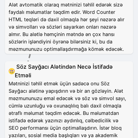
Alət avtomatik olaraq mətninizi təhlil edərək sizə
faydalı məlumatlar təqdim edir. Word Counter
HTML teqləri də daxil olmaqla hər şeyi nəzərə alır
və simvolları və sözləri sayarkən onları nəzərə
almır. Bu alətlə həmçinin mətndə ən çox hansı
sözlərin işləndiyini öyrənə bilərsiniz ki, bu da
məzmununuzu optimallaşdırmağa kömək edəcək.
Söz Sayğacı Alətindən Necə İstifadə
Etməli
Mətninizi təhlil etmək üçün sadəcə onu Söz
Sayğacı alətinə yapışdırın və bir an gözləyin. Alət
məzmununuzu emal edəcək və söz və simvol sayı,
cümlə uzunluğu və oxunaqlılıq balı daxil olmaqla
ətraflı məlumat təqdim edəcək. Bu məlumatdan
istifadə edərək yazınızı aydınlıq, cəlbedicilik və
SEO performansı üçün optimallaşdırın. İstər bloq
yazıları, sosial media başlıqları və ya akademik