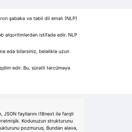
ron şəbəkə və təbii dil emalı (NLP)
 alqoritmlərdən istifadə edir. NLP
 edə bilərsiniz, beləliklə uzun
qdim edir. Bu, sürətli tərcüməyə
JSON fayllarını i18next ilə fərqli
öyrətmişik. Kodunuzun strukturunu
strukturunu pozmuruq. Bundan əlavə,