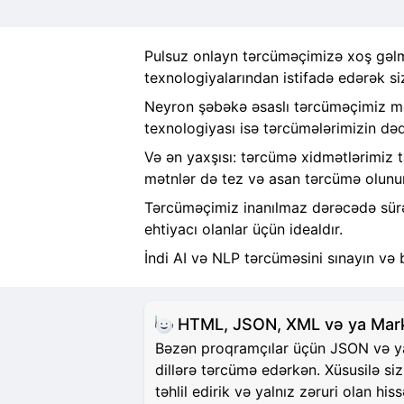
Pulsuz onlayn tərcüməçimizə xoş gəlmi
texnologiyalarından istifadə edərək si
Neyron şəbəkə əsaslı tərcüməçimiz mət
texnologiyası isə tərcümələrimizin dəqi
Və ən yaxşısı: tərcümə xidmətlərimiz 
mətnlər də tez və asan tərcümə olunur
Tərcüməçimiz inanılmaz dərəcədə sürətl
ehtiyacı olanlar üçün idealdır.
İndi AI və NLP tərcüməsini sınayın və 
HTML, JSON, XML və ya Markd
Bəzən proqramçılar üçün JSON və ya H
dillərə tərcümə edərkən. Xüsusilə si
təhlil edirik və yalnız zəruri olan