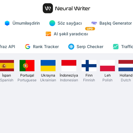
Ümumiləşdirin
Söz sayğacı
Başlıq Generator
UPD
AI şəkil yaradıcısı
Rank Tracker
fraz API
Serp Checker
Traffi
İspan
Portuqal
Ukrayna
İndoneziya
Finn
Leh
Holland
Spanish
Portuguese
Ukrainian
Indonesian
Finnish
Polish
Dutch