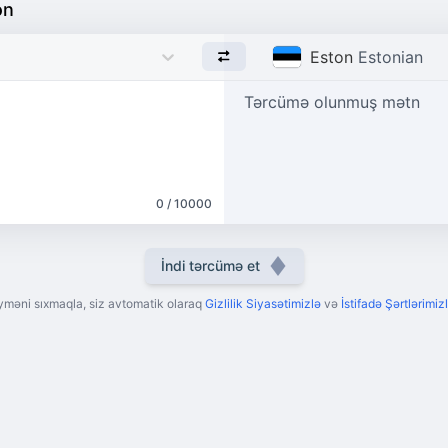
on
Eston
Estonian
Tərcümə olunmuş mətn
0 / 10000
İndi tərcümə et
yməni sıxmaqla, siz avtomatik olaraq
Gizlilik Siyasətimizlə
və
İstifadə Şərtlərimizl