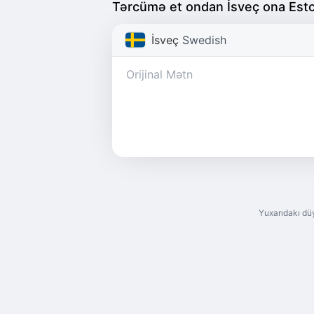
Tərcümə et ondan İsveç ona Est
İsveç
Swedish
Yuxarıdakı dü