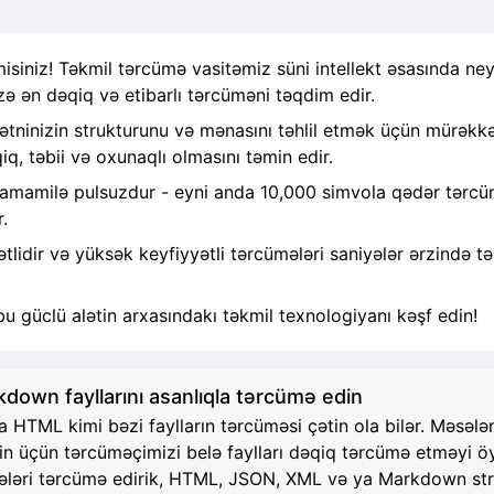
siniz! Təkmil tərcümə vasitəmiz süni intellekt əsasında ney
zə ən dəqiq və etibarlı tərcüməni təqdim edir.
ninizin strukturunu və mənasını təhlil etmək üçün mürəkkəb
q, təbii və oxunaqlı olmasını təmin edir.
tamamilə pulsuzdur - eyni anda 10,000 simvola qədər tərcümə
.
idir və yüksək keyfiyyətli tərcümələri saniyələr ərzində tə
bu güclü alətin arxasındakı təkmil texnologiyanı kəşf edin!
own fayllarını asanlıqla tərcümə edin
TML kimi bəzi faylların tərcüməsi çətin ola bilər. Məsələn, 
zin üçün tərcüməçimizi belə faylları dəqiq tərcümə etməyi 
 hissələri tərcümə edirik, HTML, JSON, XML və ya Markdown 