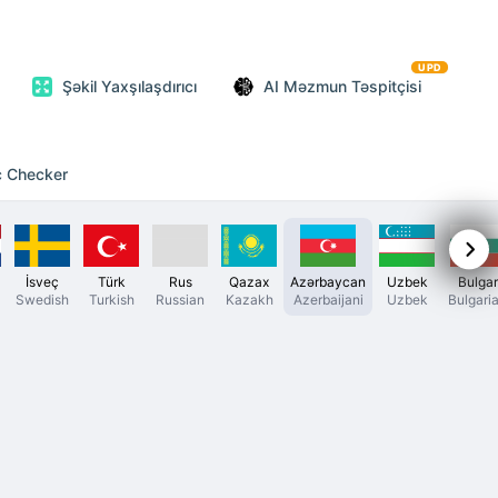
UPD
Şəkil Yaxşılaşdırıcı
AI Məzmun Təspitçisi
c Checker
İsveç
Türk
Rus
Qazax
Azərbaycan
Uzbek
Bulgar
Swedish
Turkish
Russian
Kazakh
Azerbaijani
Uzbek
Bulgari