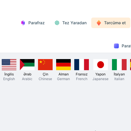
Parafraz
Tez Yaradan
Tərcümə et
Para
İngilis
Ərəb
Çin
Alman
Fransız
Yapon
İtalyan
English
Arabic
Chinese
German
French
Japanese
Italian