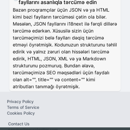
fayllarını asanlıqla tərcümə edin
Bəzən proqramçılar üçün JSON və ya HTML
kimi bəzi faylların tərcüməsi çətin ola bilər.
Məsələn, JSON fayllarını i18next ilə fərqli dillərə
tərcümə edərkən. Xüsusilə sizin üçün
tərcüməçimizi belə faylları dəqiq tərcümə
etməyi öyrətmişik. Kodunuzun strukturunu təhlil
edirik və yalnız zəruri olan hissələri tərcümə
edirik, HTML, JSON, XML və ya Markdown
strukturunu pozmuruq. Bundan əlavə,
tərcüməçimizə SEO məqsədləri üçün faydalı
olan alt="", title="" və content="" kimi
atributları tanımağı öyrətmişik.
Privacy Policy
Terms of Service
Cookies Policy
Contact Us
service@neuralwriter.com