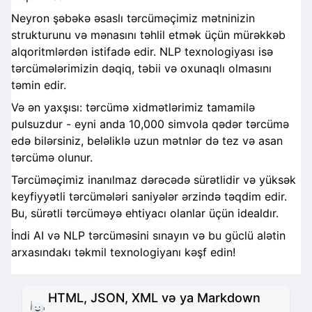
Neyron şəbəkə əsaslı tərcüməçimiz mətninizin
strukturunu və mənasını təhlil etmək üçün mürəkkəb
alqoritmlərdən istifadə edir. NLP texnologiyası isə
tərcümələrimizin dəqiq, təbii və oxunaqlı olmasını
təmin edir.
Və ən yaxşısı: tərcümə xidmətlərimiz tamamilə
pulsuzdur - eyni anda 10,000 simvola qədər tərcümə
edə bilərsiniz, beləliklə uzun mətnlər də tez və asan
tərcümə olunur.
Tərcüməçimiz inanılmaz dərəcədə sürətlidir və yüksək
keyfiyyətli tərcümələri saniyələr ərzində təqdim edir.
Bu, sürətli tərcüməyə ehtiyacı olanlar üçün idealdır.
İndi AI və NLP tərcüməsini sınayın və bu güclü alətin
arxasındakı təkmil texnologiyanı kəşf edin!
HTML, JSON, XML və ya Markdown