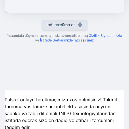
İndi tərcümə et
Yuxarıdakı düyməni sıxmaqla, siz avtomatik olaraq
Gizlilik Siyasətimizlə
və
İstifadə Şərtlərimizlə razılaşırsınız
Pulsuz onlayn tərcüməçimizə xoş gəlmisiniz! Təkmil
tərcümə vasitəmiz süni intellekt əsasında neyron
şəbəkə və təbii dil emalı (NLP) texnologiyalarından
istifadə edərək sizə ən dəqiq və etibarlı tərcüməni
təqdim edir.