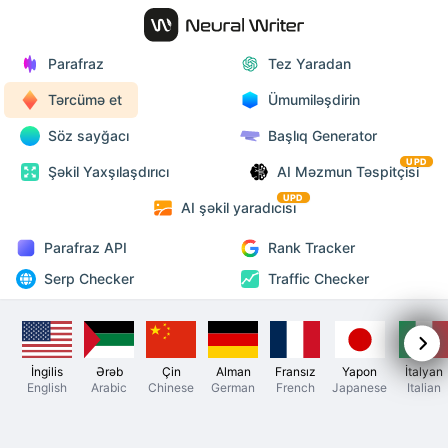
Parafraz
Tez Yaradan
Tərcümə et
Ümumiləşdirin
Söz sayğacı
Başlıq Generator
UPD
Şəkil Yaxşılaşdırıcı
AI Məzmun Təspitçisi
UPD
AI şəkil yaradıcısı
Parafraz API
Rank Tracker
Serp Checker
Traffic Checker
İngilis
Ərəb
Çin
Alman
Fransız
Yapon
İtalyan
English
Arabic
Chinese
German
French
Japanese
Italian