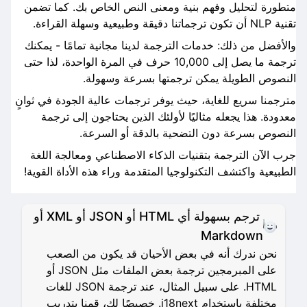
متطورة لتحليل وفهم بنية ومعنى النص الخاص بك. كما تضمن
تقنية NLP أن تكون ترجماتنا دقيقة وطبيعية وسهلة القراءة.
والأفضل من ذلك: خدمات الترجمة لدينا مجانية تمامًا - يمكنك
ترجمة ما يصل إلى 10,000 حرف في المرة الواحدة، لذا حتى
النصوص الطويلة يمكن ترجمتها بسرعة وسهولة.
مترجمنا سريع للغاية، حيث يوفر ترجمات عالية الجودة في ثوانٍ
معدودة. هذا يجعله مثاليًا لأولئك الذين يحتاجون إلى ترجمة
النصوص بسرعة دون التضحية بالدقة أو السرعة.
جرب الآن الترجمة بتقنيات الذكاء الاصطناعي ومعالجة اللغة
الطبيعية واكتشف التكنولوجيا المتقدمة وراء هذه الأداة القوية!
ترجم بسهولة أي HTML أو JSON أو XML أو
Markdown
نحن ندرك أنه في بعض الأحيان قد يكون من الصعب
على المبرمجين ترجمة بعض الملفات مثل JSON أو
HTML. على سبيل المثال، عند ترجمة JSON للغات
مختلفة باستخدام i18next. خصيصًا لك، قمنا بتدريب