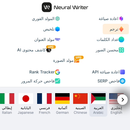
اعادة صياغة
المولد الفوري
ترجم
تلخيص
عداد الكلمات
مولد العنوان
UPD
محسن الصور
كاشف محتوى AI
UPD
مولد الصورة
اعادة صياغة API
Rank Tracker
فاحص SERP
فاحص حركة المرور
إنجليزي
العربية
الصينية
ألمانية
فرنسي
اليابانية
إيطالي
Italian
Japanese
French
German
Chinese
Arabic
English