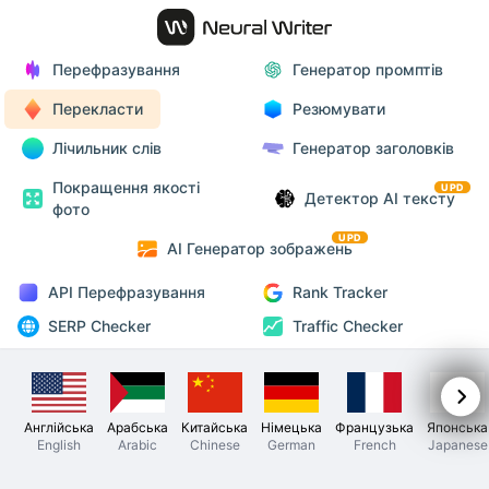
Перефразування
Генератор промптів
Перекласти
Резюмувати
Лічильник слів
Генератор заголовків
Покращення якості
UPD
Детектор AI тексту
фото
UPD
AI Генератор зображень
API Перефразування
Rank Tracker
SERP Checker
Traffic Checker
Англійська
Арабська
Китайська
Німецька
Французька
Японська
English
Arabic
Chinese
German
French
Japanese