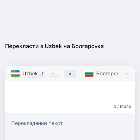
Перекласти з Uzbek на Болгарська
Uzbek
Uzbek
Болгарська
Bulga
0 / 10000
Перекладений текст