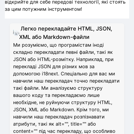
відкрийте для себе передові технології, які стоять
за цим потужним інструментом!
Легко перекладайте HTML, JSON,
XML або Markdown-файли
Ми розуміємо, що програмістам іноді
складно перекладати певні файли, такі як
JSON або HTML-розмітку. Наприклад, при
перекладі JSON для різних мов за
допомогою i18next. Спеціально для вас ми
навчили наш перекладач точно перекладати
такі файли. Ми аналізуємо структуру
вашого коду та перекладаємо лише
необхідне, не руйнуючи структуру HTML,
JSON, XML або Markdown. Крім того, ми
навчили наш перекладач розпізнавати
атрибути, такі як alt="", title="" або
content="" під час перекладу, що особливо