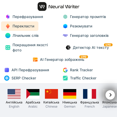
Перефразування
Генератор промптів
Перекласти
Резюмувати
Лічильник слів
Генератор заголовків
Покращення якості
UPD
Детектор AI тексту
фото
UPD
AI Генератор зображень
API Перефразування
Rank Tracker
SERP Checker
Traffic Checker
Англійська
Арабська
Китайська
Німецька
Французька
Японська
English
Arabic
Chinese
German
French
Japanese