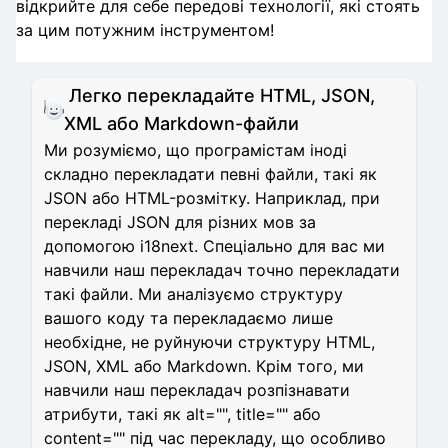
відкрийте для себе передові технології, які стоять
за цим потужним інструментом!
Легко перекладайте HTML, JSON,
XML або Markdown-файли
Ми розуміємо, що програмістам іноді
складно перекладати певні файли, такі як
JSON або HTML-розмітку. Наприклад, при
перекладі JSON для різних мов за
допомогою i18next. Спеціально для вас ми
навчили наш перекладач точно перекладати
такі файли. Ми аналізуємо структуру
вашого коду та перекладаємо лише
необхідне, не руйнуючи структуру HTML,
JSON, XML або Markdown. Крім того, ми
навчили наш перекладач розпізнавати
атрибути, такі як alt="", title="" або
content="" під час перекладу, що особливо