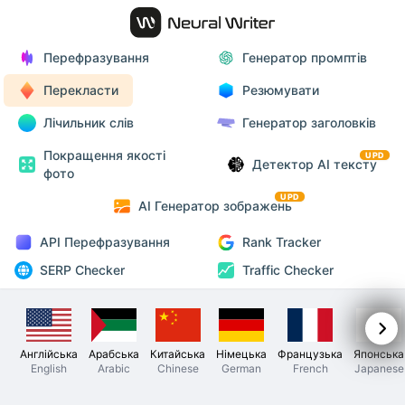
Перефразування
Генератор промптів
Перекласти
Резюмувати
Лічильник слів
Генератор заголовків
Покращення якості
UPD
Детектор AI тексту
фото
UPD
AI Генератор зображень
API Перефразування
Rank Tracker
SERP Checker
Traffic Checker
Англійська
Арабська
Китайська
Німецька
Французька
Японська
English
Arabic
Chinese
German
French
Japanese