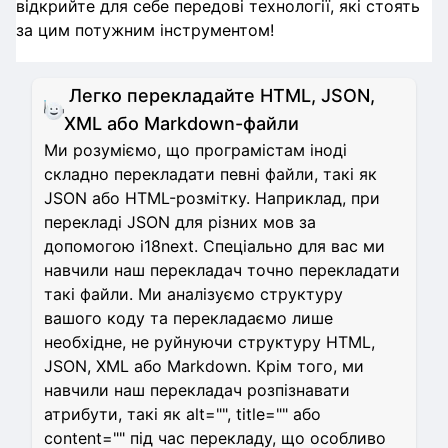
відкрийте для себе передові технології, які стоять
за цим потужним інструментом!
Легко перекладайте HTML, JSON,
XML або Markdown-файли
Ми розуміємо, що програмістам іноді
складно перекладати певні файли, такі як
JSON або HTML-розмітку. Наприклад, при
перекладі JSON для різних мов за
допомогою i18next. Спеціально для вас ми
навчили наш перекладач точно перекладати
такі файли. Ми аналізуємо структуру
вашого коду та перекладаємо лише
необхідне, не руйнуючи структуру HTML,
JSON, XML або Markdown. Крім того, ми
навчили наш перекладач розпізнавати
атрибути, такі як alt="", title="" або
content="" під час перекладу, що особливо